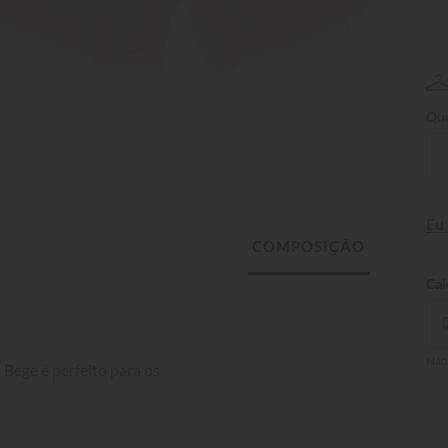
Qua
Eu
Não
Bege é perfeito para os 