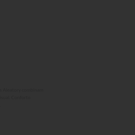
as Aleatory combinam 
isual. Conforto 
.