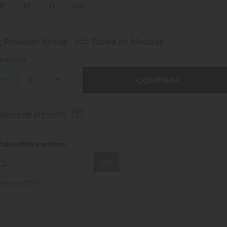
P
M
G
GG
Provador Virtual
Tabela de Medidas
ntidade
－
＋
COMPRAR
 quero de presente
 sei meu CEP