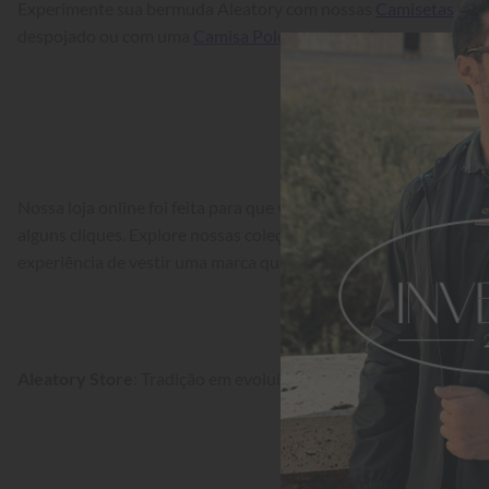
Experimente sua bermuda Aleatory com nossas 
Camisetas
 par
despojado ou com uma 
Camisa Polo
 para passeios sem perder a
Nossa loja online foi feita para que você encontre a sua melhor
alguns cliques. Explore nossas coleções, descubra os nossos cláss
experiência de vestir uma marca que entende o seu estilo.
Aleatory Store
: Tradição em evoluir com você.