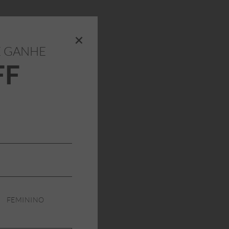
+
E GANHE
FF
FEMININO