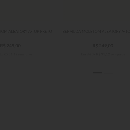
OM ALEATORY A-TOP PRETO
BERMUDA MOLETOM ALEATORY A-TO
R$
249
,
00
R$
249
,
00
8
x
R$
31
,
12
sem juros
Em até
8
x
R$
31
,
12
sem juros
M
G
GG
P
M
G
GG