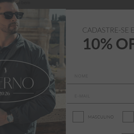
a um estilo bem 
 sofisticação.
CADASTRE-SE 
10% O
 versão com apenas 
icos e sinta a 
MASCULINO