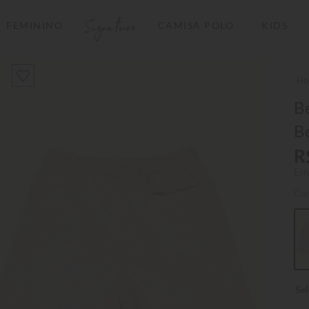
Signature
FEMININO
CAMISA POLO
KIDS
TERMOS MAIS BUSCADOS
1
º
camisas polo
2
º
camiseta listrada
B
B
3
º
boné
R
4
º
camiseta
Em
5
º
pima
Co
6
º
jaqueta
7
º
bermuda
8
º
manga longa
9
º
kids
10
º
piquet