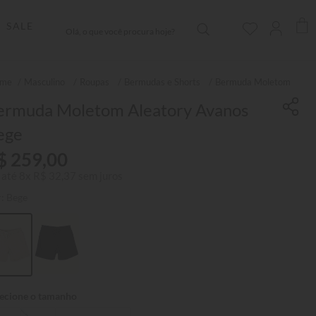
Olá, o que você procura hoje?
SALE
Masculino
Roupas
Bermudas e Shorts
Bermuda Moletom
ermuda Moletom Aleatory Avanos
ege
$
259
,
00
 até
8
x
R$
32
,
37
sem juros
r:
Bege