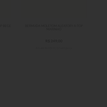
P BEGE
BERMUDA MOLETOM ALEATORY A-TOP
BERMUD
MARINHO
R$
249
,
00
Em até
8
x
R$
31
,
12
sem juros
P
M
G
GG