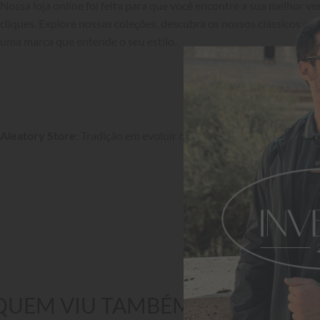
Nossa loja online foi feita para que você encontre a sua melhor v
cliques. Explore nossas coleções, descubra os nossos clássicos e si
uma marca que entende o seu estilo.

Aleatory Store
: Tradição em evoluir com você.
QUEM VIU TAMBÉM GOSTOU