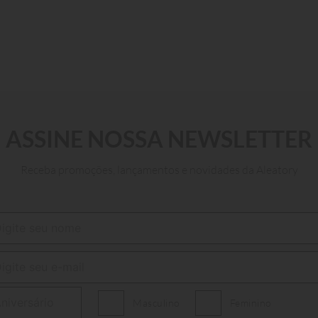
P
M
G
GG
38
ASSINE NOSSA NEWSLETTER
ADICIONAR AO CARRINHO
Receba promoções, lançamentos e novidades da Aleatory
Masculino
Feminino