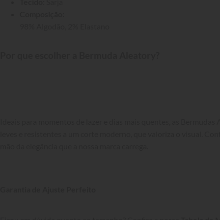
Tecido:
 Sarja
Composição:
98% Algodão, 2% Elastano
Por que escolher a Bermuda Aleatory?
Ideais para momentos de lazer e dias mais quentes, as Bermudas 
leves e resistentes a um corte moderno, que valoriza o visual. Conf
mão da elegância que a nossa marca carrega.

Garantia de Ajuste Perfeito
Ficou em dúvida quanto ao tamanho? Confira a nossa 
Tabela de 