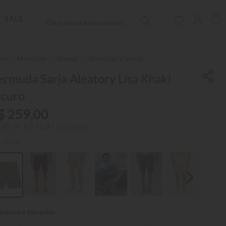
Olá, o que você procura hoje?
SALE
Masculino
Roupas
Bermudas e Shorts
rmuda Sarja Aleatory Lisa Khaki
scuro
$
259
,
00
 até
8
x
R$
32
,
37
sem juros
r:
Khaki