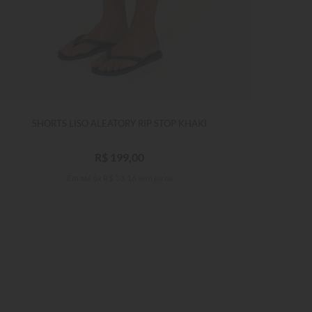
SHORTS LISO ALEATORY RIP STOP KHAKI
R$
199
,
00
Em até
6
x
R$
33
,
16
sem juros