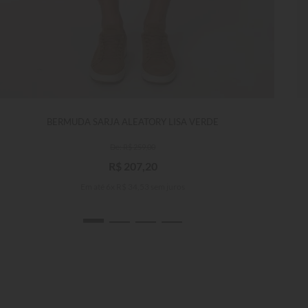
BERMUDA SARJA ALEATORY LISA VERDE
R$
259
,
00
R$
207
,
20
Em até
6
x
R$
34
,
53
sem juros