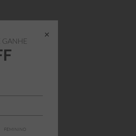
+
E GANHE
FF
FEMININO