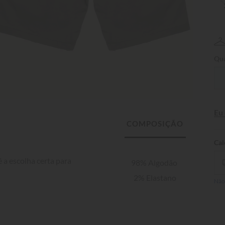
Qua
Eu
a escolha certa para 
98% Algodão 
2% Elastano
Não