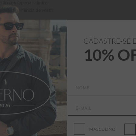
ersão com apenas alguns 
nta a experiência de vestir 
CADASTRE-SE 
10% O
MASCULINO