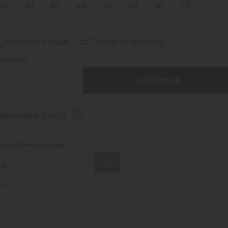
38
40
42
44
46
48
50
52
Provador Virtual
Tabela de Medidas
ntidade
－
＋
COMPRAR
 quero de presente
 sei meu CEP