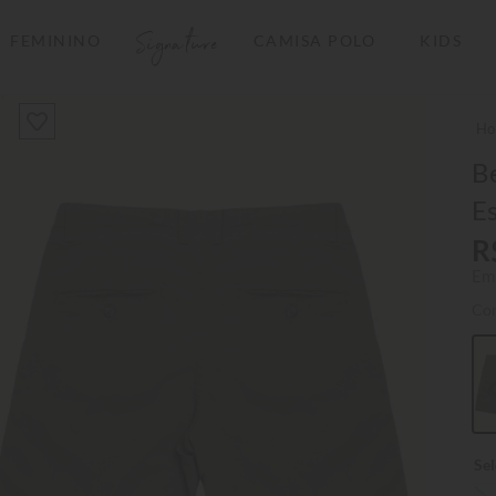
Signature
FEMININO
CAMISA POLO
KIDS
TERMOS MAIS BUSCADOS
1
º
camisas polo
2
º
camiseta listrada
Be
E
3
º
boné
R
4
º
camiseta
Em
5
º
pima
Co
6
º
jaqueta
7
º
bermuda
8
º
kids
9
º
manga longa
10
º
piquet