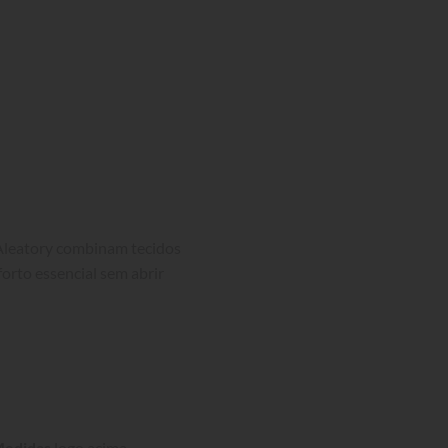
Aleatory combinam tecidos 
orto essencial sem abrir 
Medidas
 logo acima.
