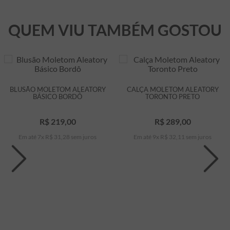
QUEM VIU TAMBÉM GOSTOU
BLUSÃO MOLETOM ALEATORY
CALÇA MOLETOM ALEATORY
BÁSICO BORDÔ
TORONTO PRETO
R$
219
,
00
R$
289
,
00
Em até
7
x
R$
31
,
28
sem juros
Em até
9
x
R$
32
,
11
sem juros