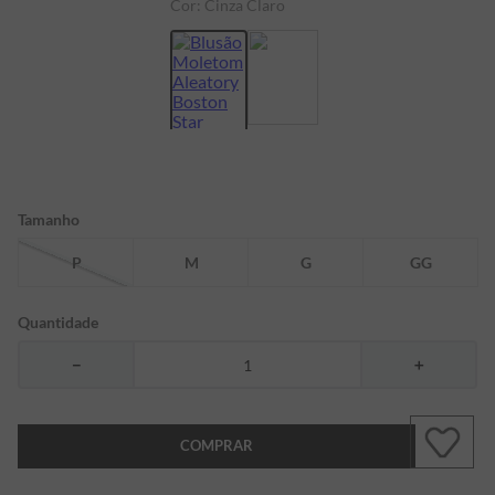
Cor:
Cinza Claro
7
º
bermuda
8
º
kids
9
º
manga longa
10
º
piquet
Tamanho
P
M
G
GG
Quantidade
－
＋
COMPRAR