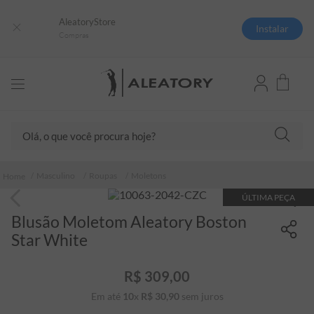
AleatoryStore
Instalar
Compras
Olá, o que você procura hoje?
TERMOS MAIS BUSCADOS
Masculino
Roupas
Moletons
1
º
camisas polo
ÚLTIMA PEÇA
2
º
camiseta listrada
Blusão Moletom Aleatory Boston
3
º
boné
Star White
4
º
camiseta
R$
309
,
00
5
º
pima
Em até
10
x
R$
30
,
90
sem juros
6
º
jaqueta