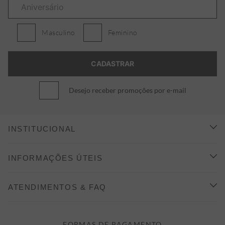
Masculino
Feminino
Desejo receber promoções por e-mail
INSTITUCIONAL
CONHEÇA A ALEATORY
INFORMAÇÕES ÚTEIS
INDICAÇÃO E DESCONTO
COMO COMPRAR
ATENDIMENTOS & FAQ
PRAZOS DE ENTREGA
FALE CONOSCO
FORMAS DE PAGAMENTO
FORMAS DE PAGAMENTO