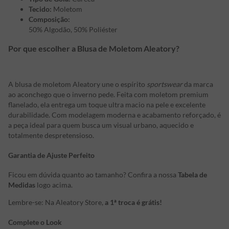
Tecido:
Moletom
Composição:
50% Algodão, 50% Poliéster
Por que escolher a Blusa de Moletom Aleatory?
A blusa de moletom Aleatory une o espírito
sportswear
da marca
ao aconchego que o inverno pede. Feita com moletom premium
flanelado, ela entrega um toque ultra macio na pele e excelente
durabilidade. Com modelagem moderna e acabamento reforçado, é
a peça ideal para quem busca um visual urbano, aquecido e
totalmente despretensioso.
Garantia de Ajuste Perfeito
Ficou em dúvida quanto ao tamanho? Confira a nossa
Tabela de
Medidas
logo acima.
Lembre-se: Na Aleatory Store,
a 1ª troca é grátis!
Complete o Look