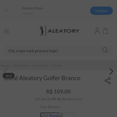
AleatoryStore
Instalar
Compras
Olá, o que você procura hoje?
TERMOS MAIS BUSCADOS
Masculino
Acessórios
Bonés
1
º
camisas polo
Boné Aleatory Golfer Branco
NEW
2
º
camiseta listrada
3
º
boné
R$
109
,
00
4
º
camiseta
Em até
3
x
R$
36
,
33
sem juros
5
º
pima
Cor:
Branco
6
º
jaqueta