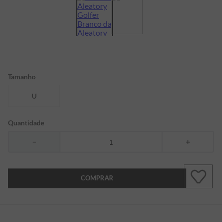
7
º
bermuda
8
º
kids
9
º
manga longa
10
º
piquet
Tamanho
U
Quantidade
－
＋
COMPRAR