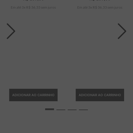
Em até
3
x
R$
36
,
33
sem juros
Em até
3
x
R$
36
,
33
sem juros
ADICIONAR AO CARRINHO
ADICIONAR AO CARRINHO