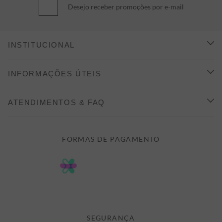
Desejo receber promoções por e-mail
INSTITUCIONAL
CONHEÇA A ALEATORY
INFORMAÇÕES ÚTEIS
INDICAÇÃO E DESCONTO
COMO COMPRAR
ATENDIMENTOS & FAQ
PRAZOS DE ENTREGA
FALE CONOSCO
FORMAS DE PAGAMENTO
FORMAS DE PAGAMENTO
DÚVIDAS
POLÍTICA DE PRIVACIDADE
MINHA CONTA
TROCAS E DEVOLUÇÕES
MEUS PEDIDOS
CASHBACK
E-MAIL US ON 

ATENDIMENTO@ALEATORYSTORE.COM.BR
SEGURANÇA