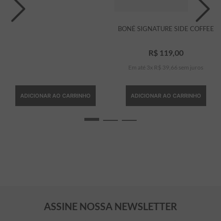
BONÉ SIGNATURE SIDE COFFEE
R$
119
,
00
Em até
3
x
R$
39
,
66
sem juros
ADICIONAR AO CARRINHO
ADICIONAR AO CARRINHO
ASSINE NOSSA NEWSLETTER