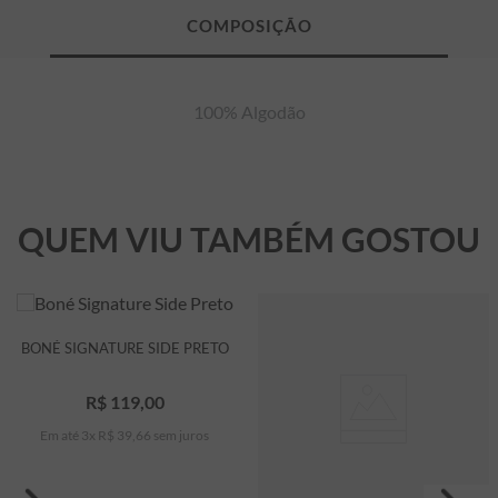
100% Algodão
QUEM VIU TAMBÉM GOSTOU
BONÉ SIGNATURE SIDE PRETO
R$
119
,
00
Em até
3
x
R$
39
,
66
sem juros