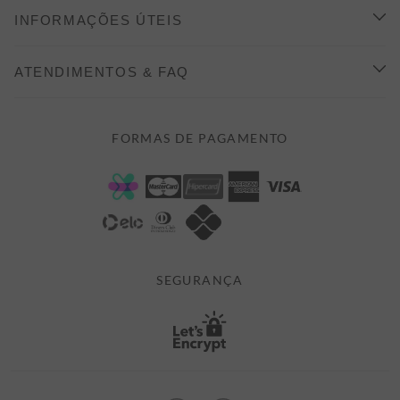
CONHEÇA A ALEATORY
INFORMAÇÕES ÚTEIS
INDICAÇÃO E DESCONTO
COMO COMPRAR
ATENDIMENTOS & FAQ
PRAZOS DE ENTREGA
FALE CONOSCO
FORMAS DE PAGAMENTO
FORMAS DE PAGAMENTO
DÚVIDAS
POLÍTICA DE PRIVACIDADE
MINHA CONTA
TROCAS E DEVOLUÇÕES
MEUS PEDIDOS
CASHBACK
E-MAIL US ON 

ATENDIMENTO@ALEATORYSTORE.COM.BR
SEGURANÇA