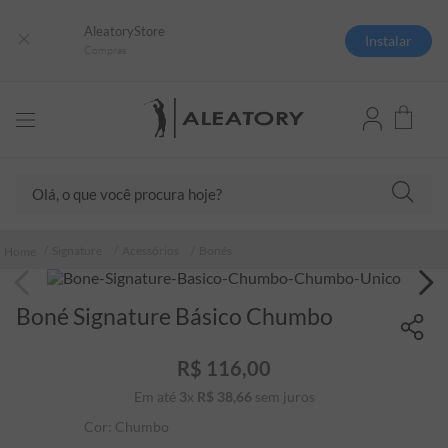
AleatoryStore
Instalar
Compras
Olá, o que você procura hoje?
TERMOS MAIS BUSCADOS
Signature
Acessórios
Bonés
1
º
camisas polo
2
º
camiseta listrada
Boné Signature Básico Chumbo
3
º
boné
R$
116
,
00
4
º
camiseta
Em até
3
x
R$
38
,
66
sem juros
5
º
pima
Cor:
Chumbo
6
º
jaqueta