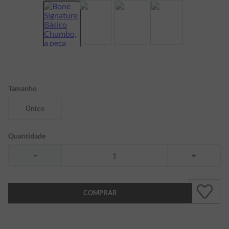
7
º
bermuda
8
º
manga longa
9
º
kids
10
º
piquet
Tamanho
Único
Quantidade
－
＋
COMPRAR