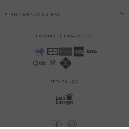
INDICAÇÃO E DESCONTO
COMO COMPRAR
ATENDIMENTOS & FAQ
PRAZOS DE ENTREGA
FALE CONOSCO
FORMAS DE PAGAMENTO
FORMAS DE PAGAMENTO
DÚVIDAS
POLÍTICA DE PRIVACIDADE
MINHA CONTA
TROCAS E DEVOLUÇÕES
MEUS PEDIDOS
CASHBACK
E-MAIL US ON 

ATENDIMENTO@ALEATORYSTORE.COM.BR
SEGURANÇA