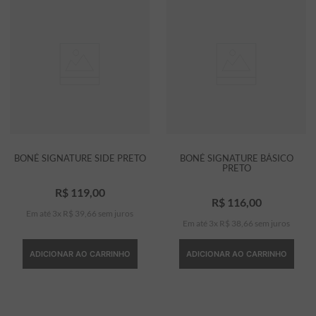
BONÉ SIGNATURE SIDE PRETO
BONÉ SIGNATURE BÁSICO
PRETO
R$
119
,
00
R$
116
,
00
Em até
3
x
R$
39
,
66
sem juros
Em até
3
x
R$
38
,
66
sem juros
ADICIONAR AO CARRINHO
ADICIONAR AO CARRINHO