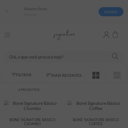
AleatoryStore
Instalar
Compras
Olá, o que você procura hoje?
TERMOS MAIS BUSCADOS
FILTRAR
MAIS RECENTES
1
º
camisas polo
2
º
camiseta listrada
6
PRODUTOS
3
º
boné
4
º
camiseta
5
º
pima
BONÉ SIGNATURE BÁSICO
BONÉ SIGNATURE BÁSICO
CHUMBO
COFFEE
6
º
jaqueta