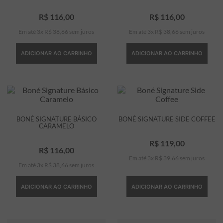
7
º
bermuda
R$
116
,
00
R$
116
,
00
Em até
3
x
R$
38
,
66
sem juros
Em até
3
x
R$
38
,
66
sem juros
8
º
manga longa
9
º
kids
ADICIONAR AO CARRINHO
ADICIONAR AO CARRINHO
10
º
piquet
BONÉ SIGNATURE BÁSICO
BONÉ SIGNATURE SIDE COFFEE
CARAMELO
R$
119
,
00
R$
116
,
00
Em até
3
x
R$
39
,
66
sem juros
Em até
3
x
R$
38
,
66
sem juros
ADICIONAR AO CARRINHO
ADICIONAR AO CARRINHO