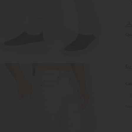
Qua
Eu
Não