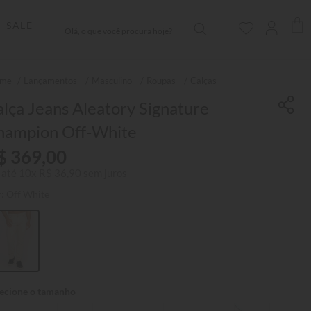
Olá, o que você procura hoje?
SALE
Lançamentos
Masculino
Roupas
Calças
lça Jeans Aleatory Signature
hampion Off-White
$
369
,
00
 até
10
x
R$
36
,
90
sem juros
r:
Off White