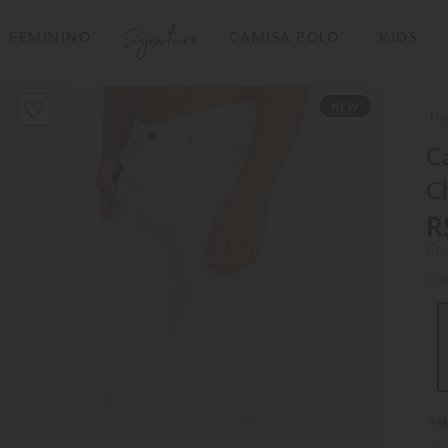
Signature
FEMININO
CAMISA POLO
KIDS
TERMOS MAIS BUSCADOS
NEW
1
º
camisas polo
2
º
camiseta listrada
Ca
C
3
º
boné
R
4
º
camiseta
Em
5
º
jaqueta
Co
6
º
pima
7
º
bermuda
8
º
kids
9
º
manga longa
10
º
piquet