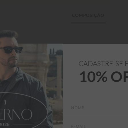
tory Signature 
CADASTRE-SE 
10% O