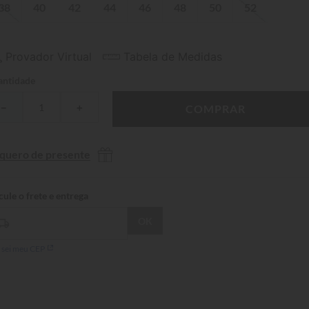
38
40
42
44
46
48
50
52
Provador Virtual
Tabela de Medidas
ntidade
－
＋
COMPRAR
 quero de presente
 sei meu CEP