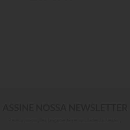
ASSINE NOSSA NEWSLETTER
40
42
44
46
48
50
Receba promoções, lançamentos e novidades da Aleatory
ADICIONAR AO CARRINHO