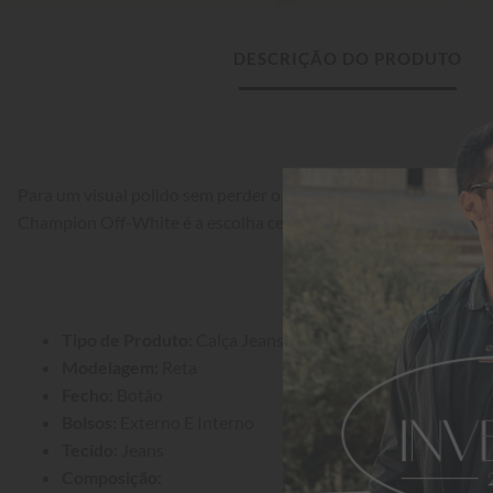
DESCRIÇÃO DO PRODUTO
Para um visual polido sem perder o conforto, a Calça Jeans Alea
Champion Off-White é a escolha certa.
Tipo de Produto:
 Calça Jeans
Modelagem:
 Reta
Fecho:
 Botão
Bolsos:
 Externo E Interno
Tecido:
 Jeans
Composição: