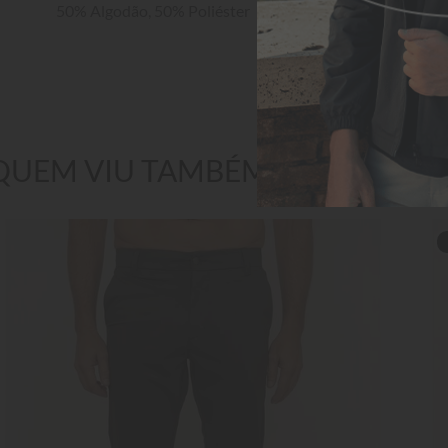
50% Algodão, 50% Poliéster
QUEM VIU TAMBÉM GOSTOU