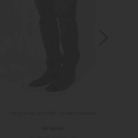
CALÇA JEANS ALEATORY TAILORED MARINHO
R$
269
,
00
Em até
8
x
R$
33
,
62
sem juros