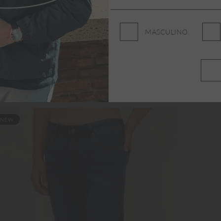
MASCULINO
NEW
NE