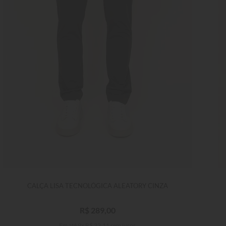
CALÇA LISA TECNOLÓGICA ALEATORY CINZA
R$
289
,
00
Em até
9
x
R$
32
,
11
sem juros