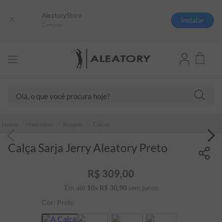
AleatoryStore
Instalar
Compras
Olá, o que você procura hoje?
TERMOS MAIS BUSCADOS
Masculino
Roupas
Calças
1
º
camisas polo
Calça Sarja Jerry Aleatory Preto
2
º
camiseta listrada
3
º
boné
R$
309
,
00
4
º
camiseta
Em até
10
x
R$
30
,
90
sem juros
5
º
pima
Cor:
Preto
6
º
jaqueta