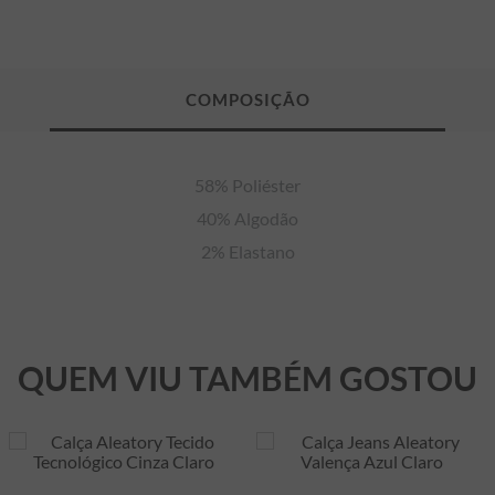
58% Poliéster

40% Algodão

2% Elastano
QUEM VIU TAMBÉM GOSTOU