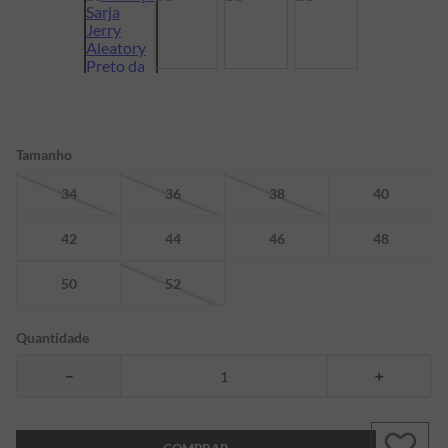
7
º
bermuda
8
º
manga longa
9
º
kids
10
º
piquet
Tamanho
34
36
38
40
42
44
46
48
50
52
Quantidade
－
＋