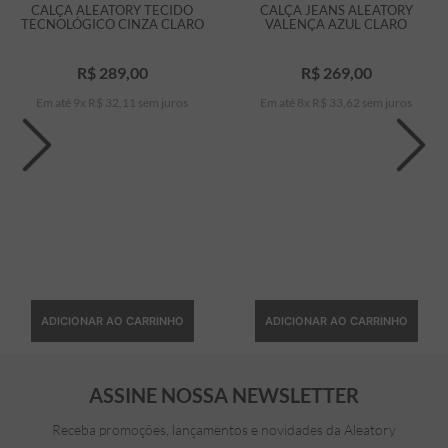
CALÇA ALEATORY TECIDO
CALÇA JEANS ALEATORY
TECNOLÓGICO CINZA CLARO
VALENÇA AZUL CLARO
R$
289
,
00
R$
269
,
00
Em até
9
x
R$
32
,
11
sem juros
Em até
8
x
R$
33
,
62
sem juros
ADICIONAR AO CARRINHO
ADICIONAR AO CARRINHO
ASSINE NOSSA NEWSLETTER
Receba promoções, lançamentos e novidades da Aleatory