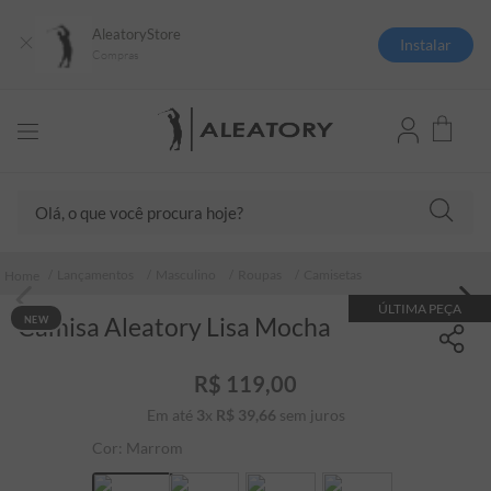
AleatoryStore
Instalar
Compras
Olá, o que você procura hoje?
TERMOS MAIS BUSCADOS
Lançamentos
Masculino
Roupas
Camisetas
1
º
camisas polo
ÚLTIMA PEÇA
Camisa Aleatory Lisa Mocha
NEW
2
º
camiseta listrada
3
º
boné
R$
119
,
00
4
º
camiseta
Em até
3
x
R$
39
,
66
sem juros
5
º
jaqueta
Cor:
Marrom
6
º
pima