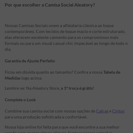
Por que escolher a Camisa Social Aleatory?
Nossas Camisas Sociais unem a alfaiataria clássica ao toque
contemporâneo. Com tecidos de toque macio e corte estruturado,
elas oferecem excelente caimento para os compromissos mais
formais ou para um visual casual chic impecável ao longo de todo o
dia.
Garantia de Ajuste Perfeito
Ficou em dúvida quanto ao tamanho? Confira a nossa
Tabela de
Medidas
logo acima.
Lembre-se: Na Aleatory Store,
a 1ª troca é grátis!
Complete o Look
Combine sua camisa social com nossas opções de
Calças
e
Cintos
para uma produção sofisticada e confortável.
Nossa loja online foi feita para que você encontre a sua melhor
versão com apenas alguns cliques. Explore nossas coleções,