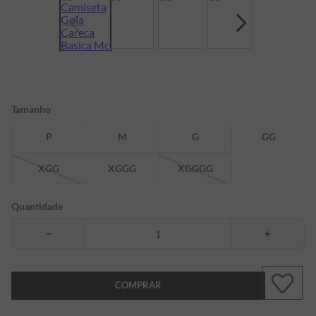
7
º
bermuda
8
º
kids
9
º
manga longa
10
º
piquet
Tamanho
P
M
G
GG
XGG
XGGG
XGGGG
Quantidade
－
＋
COMPRAR