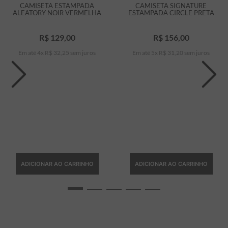
CAMISETA ESTAMPADA
CAMISETA SIGNATURE
ALEATORY NOIR VERMELHA
ESTAMPADA CIRCLE PRETA
R$
129
,
00
R$
156
,
00
Em até
4
x
R$
32
,
25
sem juros
Em até
5
x
R$
31
,
20
sem juros
ADICIONAR AO CARRINHO
ADICIONAR AO CARRINHO