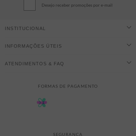
Desejo receber promoções por e-mail
INSTITUCIONAL
CONHEÇA A ALEATORY
INFORMAÇÕES ÚTEIS
INDICAÇÃO E DESCONTO
COMO COMPRAR
ATENDIMENTOS & FAQ
PRAZOS DE ENTREGA
FALE CONOSCO
FORMAS DE PAGAMENTO
FORMAS DE PAGAMENTO
DÚVIDAS
POLÍTICA DE PRIVACIDADE
MINHA CONTA
TROCAS E DEVOLUÇÕES
MEUS PEDIDOS
CASHBACK
E-MAIL US ON 

ATENDIMENTO@ALEATORYSTORE.COM.BR
SEGURANÇA