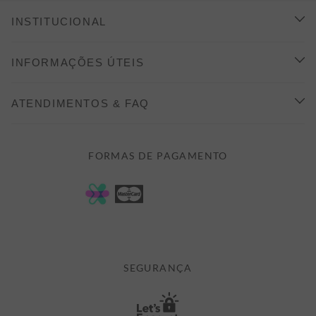
INSTITUCIONAL
CONHEÇA A ALEATORY
INFORMAÇÕES ÚTEIS
INDICAÇÃO E DESCONTO
COMO COMPRAR
ATENDIMENTOS & FAQ
PRAZOS DE ENTREGA
FALE CONOSCO
FORMAS DE PAGAMENTO
FORMAS DE PAGAMENTO
DÚVIDAS
POLÍTICA DE PRIVACIDADE
MINHA CONTA
TROCAS E DEVOLUÇÕES
MEUS PEDIDOS
CASHBACK
E-MAIL US ON 

ATENDIMENTO@ALEATORYSTORE.COM.BR
SEGURANÇA