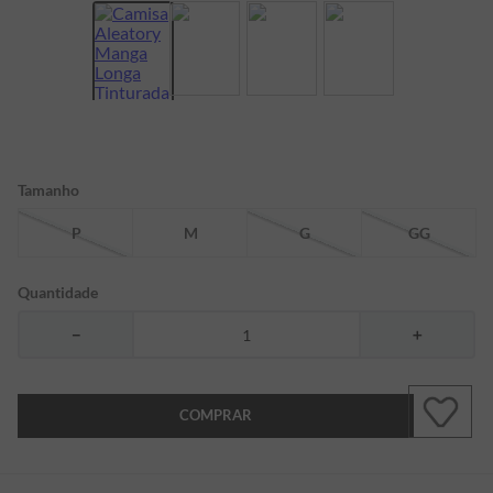
7
º
bermuda
8
º
kids
9
º
manga longa
10
º
piquet
Tamanho
P
M
G
GG
Quantidade
－
＋
COMPRAR