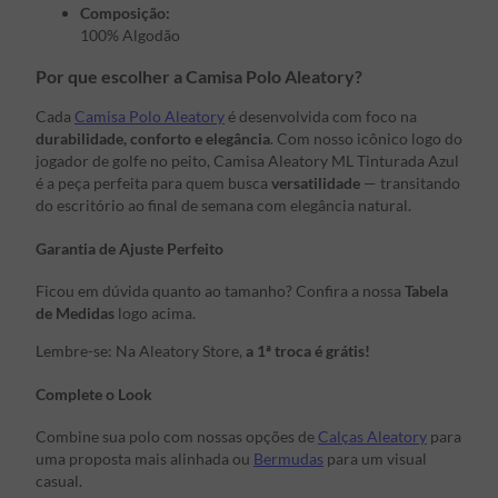
Composição:
100% Algodão
Por que escolher a Camisa Polo Aleatory?
Cada
Camisa Polo Aleatory
é desenvolvida com foco na
durabilidade, conforto e elegância
. Com nosso icônico logo do
jogador de golfe no peito, Camisa Aleatory ML Tinturada Azul
é a peça perfeita para quem busca
versatilidade
— transitando
do escritório ao final de semana com elegância natural.
Garantia de Ajuste Perfeito
Ficou em dúvida quanto ao tamanho? Confira a nossa
Tabela
de Medidas
logo acima.
Lembre-se: Na Aleatory Store,
a 1ª troca é grátis!
Complete o Look
Combine sua polo com nossas opções de
Calças Aleatory
para
uma proposta mais alinhada ou
Bermudas
para um visual
casual.