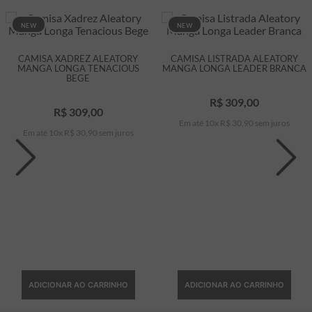
NEW
NEW
CAMISA XADREZ ALEATORY
CAMISA LISTRADA ALEATORY
MANGA LONGA TENACIOUS
MANGA LONGA LEADER BRANCA
BEGE
R$
309
,
00
R$
309
,
00
Em até
10
x
R$
30
,
90
sem juros
Em até
10
x
R$
30
,
90
sem juros
ADICIONAR AO CARRINHO
ADICIONAR AO CARRINHO