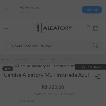
AleatoryStore
Instalar
Compras
Olá, o que você procura hoje?
TERMOS MAIS BUSCADOS
Lançamentos
Masculino
Roupas
Camisas
1
º
camisas polo
ÚLTIMA PEÇA
NEW
2
º
camiseta listrada
Camisa Aleatory ML Tinturada Azul
3
º
boné
R$
262
,
00
4
º
camiseta
Em até
8
x
R$
32
,
75
sem juros
5
º
pima
Cor:
Azul
6
º
jaqueta