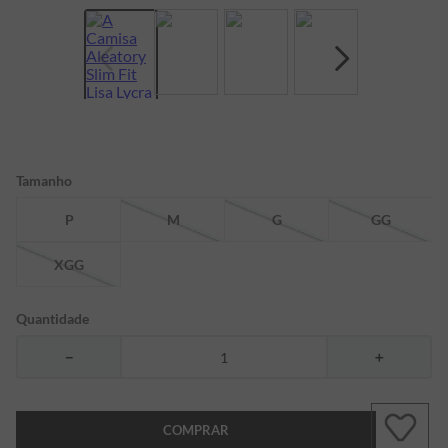
7
º
bermuda
8
º
manga longa
9
º
kids
10
º
piquet
Tamanho
P
M
G
GG
XGG
Quantidade
－
＋
COMPRAR