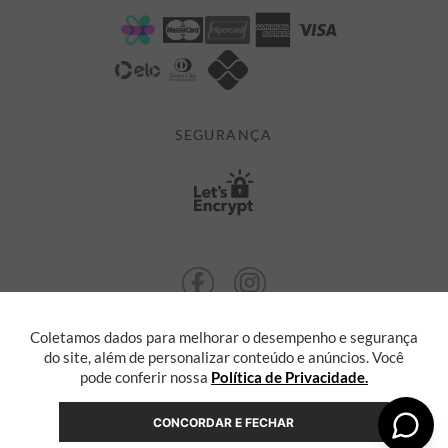
POLÍTICA DE PRIVACIDADE
MINHA CONTA
TROCAS E DEVOLUÇÕES
MEUS PEDIDOS
CASHBACK
E-MAIL US ON 

ATENDIMENTO@ALEATORYSTORE.COM.BR
SEGURANÇA
Coletamos dados para melhorar o desempenho e segurança
ALEATORY @ 2013 TODOS OS DIREITOS RESERVADOS. Radasha Comércio
Eletrônico e Serviços Ltda, com sede na Rua F, nº 329, LT12 QDXI
do site, além de personalizar conteúdo e anúncios. Você
Serra, Espírito Santo - ES, inscrita no CNPJ sob o nº 55.871.646/0001-36
pode conferir nossa
Política de Privacidade.
CONCORDAR E FECHAR