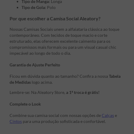
Tipo de Manga:
Longa
Tipo de Gola:
Polo
Por que escolher a Camisa Social Aleatory?
Nossas Camisas Sociais unem a alfaiataria clássica ao toque
contemporâneo. Com tecidos de toque macio e corte
estruturado, elas oferecem excelente caimento para os
compromissos mais formais ou para um visual casual chic
impecável ao longo de todo o dia.
Garantia de Ajuste Perfeito
Ficou em dúvida quanto ao tamanho? Confira a nossa
Tabela
de Medidas
logo acima.
Lembre-se: Na Aleatory Store,
a 1ª troca é grátis!
Complete o Look
Combine sua camisa social com nossas opções de
Calças
e
Cintos
para uma produção sofisticada e confortável.