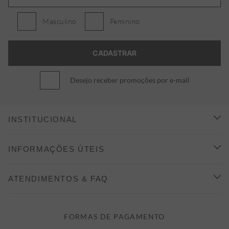
Masculino
Feminino
Desejo receber promoções por e-mail
INSTITUCIONAL
CONHEÇA A ALEATORY
INFORMAÇÕES ÚTEIS
INDICAÇÃO E DESCONTO
COMO COMPRAR
ATENDIMENTOS & FAQ
PRAZOS DE ENTREGA
FALE CONOSCO
FORMAS DE PAGAMENTO
FORMAS DE PAGAMENTO
DÚVIDAS