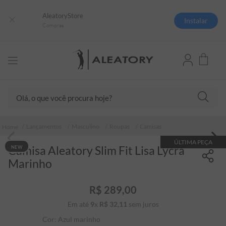
AleatoryStore
Instalar
Compras
Olá, o que você procura hoje?
TERMOS MAIS BUSCADOS
Lançamentos
Masculino
Roupas
Camisas
1
º
camisas polo
ÚLTIMA PEÇA
Camisa Aleatory Slim Fit Lisa Lycra
NEW
2
º
camiseta listrada
Marinho
3
º
boné
4
º
camiseta
R$
289
,
00
Em até
9
x
R$
32
5
,
º
11
sem juros
pima
Cor:
Azul marinho
6
º
jaqueta