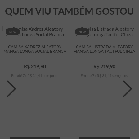
QUEM VIU TAMBÉM GOSTOU
NEW
NEW
CAMISA XADREZ ALEATORY
CAMISA LISTRADA ALEATORY
MANGA LONGA SOCIAL BRANCA
MANGA LONGA TACTFUL CINZA
R$
219
,
90
R$
219
,
90
Em até
7
x
R$
31
,
41
sem juros
Em até
7
x
R$
31
,
41
sem juros