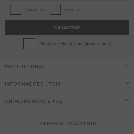
Masculino
Feminino
Desejo receber promoções por e-mail
INSTITUCIONAL
CONHEÇA A ALEATORY
INFORMAÇÕES ÚTEIS
INDICAÇÃO E DESCONTO
COMO COMPRAR
ATENDIMENTOS & FAQ
PRAZOS DE ENTREGA
FALE CONOSCO
FORMAS DE PAGAMENTO
FORMAS DE PAGAMENTO
DÚVIDAS