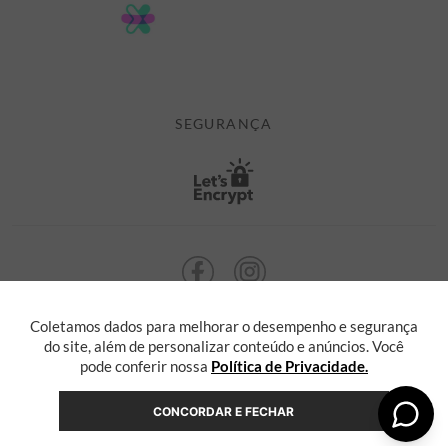
POLÍTICA DE PRIVACIDADE
MINHA CONTA
TROCAS E DEVOLUÇÕES
MEUS PEDIDOS
CASHBACK
E-MAIL US ON 

ATENDIMENTO@ALEATORYSTORE.COM.BR
SEGURANÇA
Coletamos dados para melhorar o desempenho e segurança
ALEATORY @ 2013 TODOS OS DIREITOS RESERVADOS. Radasha Comércio
Eletrônico e Serviços Ltda, com sede na Rua F, nº 329, LT12 QDXI
do site, além de personalizar conteúdo e anúncios. Você
Serra, Espírito Santo - ES, inscrita no CNPJ sob o nº 55.871.646/0001-36
pode conferir nossa
Política de Privacidade.
CONCORDAR E FECHAR