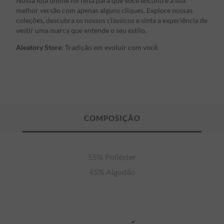
Nossa loja online foi feita para que você encontre a sua
melhor versão com apenas alguns cliques. Explore nossas
coleções, descubra os nossos clássicos e sinta a experiência de
vestir uma marca que entende o seu estilo.
Aleatory Store
: Tradição em evoluir com você.
55% Poliéster

45% Algodão