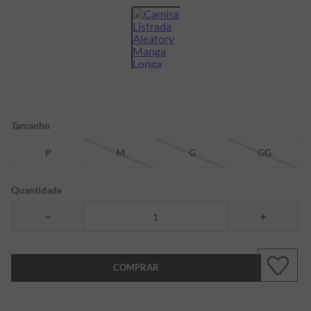
7
º
bermuda
8
º
kids
9
º
manga longa
10
º
piquet
Tamanho
P
M
G
GG
Quantidade
－
＋
COMPRAR