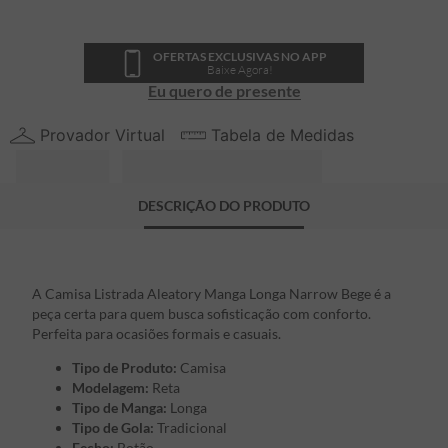
OFERTAS EXCLUSIVAS NO APP
Baixe Agora!
Eu quero de presente
Provador Virtual
Tabela de Medidas
DESCRIÇÃO DO PRODUTO
A Camisa Listrada Aleatory Manga Longa Narrow Bege é a
peça certa para quem busca sofisticação com conforto.
Perfeita para ocasiões formais e casuais.
Tipo de Produto:
Camisa
Modelagem:
Reta
Tipo de Manga:
Longa
Tipo de Gola:
Tradicional
Fecho:
Botão