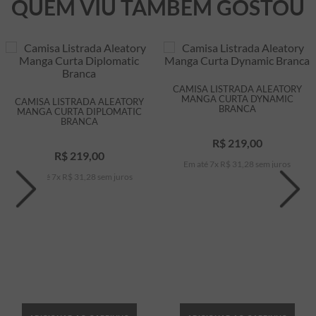
QUEM VIU TAMBÉM GOSTOU
CAMISA LISTRADA ALEATORY
MANGA CURTA DYNAMIC
CAMISA LISTRADA ALEATORY
BRANCA
MANGA CURTA DIPLOMATIC
BRANCA
R$
219
,
00
R$
219
,
00
Em até
7
x
R$
31
,
28
sem juros
Em até
7
x
R$
31
,
28
sem juros