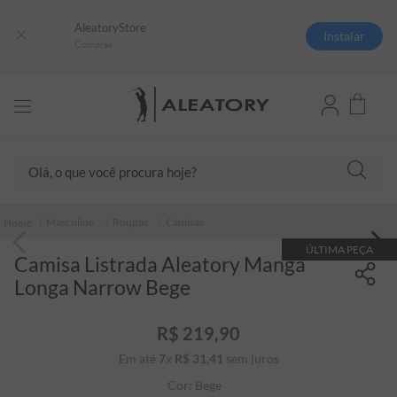
AleatoryStore
Instalar
Compras
Olá, o que você procura hoje?
TERMOS MAIS BUSCADOS
Masculino
Roupas
Camisas
1
º
camisas polo
ÚLTIMA PEÇA
Camisa Listrada Aleatory Manga
2
º
camiseta listrada
Longa Narrow Bege
3
º
boné
4
º
camiseta
R$
219
,
90
Em até
7
x
R$
31
5
,
º
41
sem juros
jaqueta
Cor:
Bege
6
º
pima