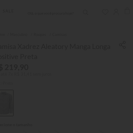
Olá, o que você procura hoje?
SALE
Masculino
Roupas
Camisas
amisa Xadrez Aleatory Manga Longa
sitive Preta
$
219
,
90
 até
7
x
R$
31
,
41
sem juros
r:
Preto