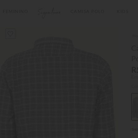
Signature
FEMININO
CAMISA POLO
KIDS
TERMOS MAIS BUSCADOS
1
º
camisas polo
2
º
camiseta listrada
C
Po
3
º
boné
R
4
º
camiseta
Em
5
º
pima
Co
6
º
jaqueta
7
º
bermuda
8
º
kids
9
º
manga longa
10
º
piquet