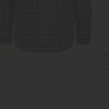
Qua
Eu
Não