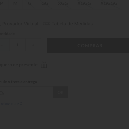
P
M
G
GG
XGG
XGGG
XGGGG
Provador Virtual
Tabela de Medidas
ntidade
－
＋
COMPRAR
 quero de presente
 sei meu CEP