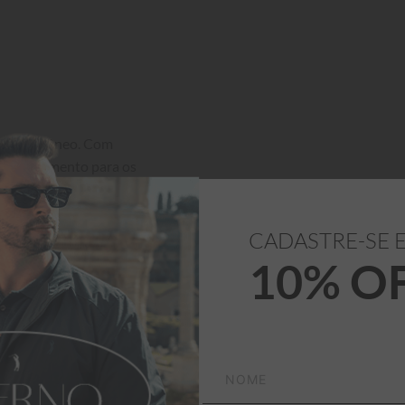
contemporâneo. Com 
lente caimento para os 
ável ao longo de todo o 
CADASTRE-SE 
10% O