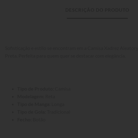
DESCRIÇÃO DO PRODUTO
Sofisticação e estilo se encontram em a Camisa Xadrez Aleator
Preta. Perfeita para quem quer se destacar com elegância.
Tipo de Produto:
 Camisa
Modelagem:
 Reta
Tipo de Manga:
 Longa
Tipo de Gola:
 Tradicional
Fecho:
 Botão