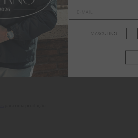
e Medidas
 logo acima.
MASCULINO
os
 para uma produção 