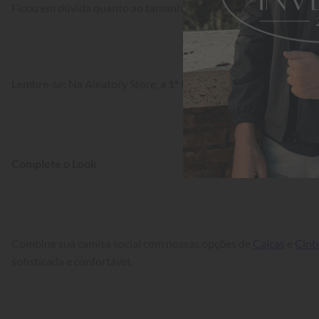
Ficou em dúvida quanto ao tamanho? Confira a nossa 
Tabela d
Lembre-se: Na Aleatory Store, 
a 1ª troca é grátis!
Complete o Look
Combine sua camisa social com nossas opções de 
Calças
 e 
Cint
sofisticada e confortável.