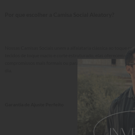
Por que escolher a Camisa Social Aleatory?
Nossas Camisas Sociais unem a alfaiataria clássica ao toque 
tecidos de toque macio e corte estruturado, elas oferecem exce
compromissos mais formais ou para um visual casual chic impec
dia.
Garantia de Ajuste Perfeito