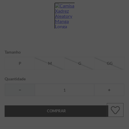
7
º
bermuda
8
º
manga longa
9
º
kids
10
º
piquet
Tamanho
P
M
G
GG
Quantidade
－
＋
COMPRAR