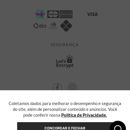
DÚVIDAS
POLÍTICA DE PRIVACIDADE
MINHA CONTA
TROCAS E DEVOLUÇÕES
MEUS PEDIDOS
CASHBACK
E-MAIL US ON 

ATENDIMENTO@ALEATORYSTORE.COM.BR
SEGURANÇA
Coletamos dados para melhorar o desempenho e segurança
ALEATORY @ 2013 TODOS OS DIREITOS RESERVADOS. Radasha Comércio
Eletrônico e Serviços Ltda, com sede na Rua F, nº 329, LT12 QDXI
do site, além de personalizar conteúdo e anúncios. Você
Serra, Espírito Santo - ES, inscrita no CNPJ sob o nº 55.871.646/0001-36
pode conferir nossa
Política de Privacidade.
CONCORDAR E FECHAR