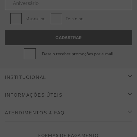
Masculino
Feminino
Desejo receber promoções por e-mail
INSTITUCIONAL
CONHEÇA A ALEATORY
INFORMAÇÕES ÚTEIS
INDICAÇÃO E DESCONTO
COMO COMPRAR
ATENDIMENTOS & FAQ
PRAZOS DE ENTREGA
FALE CONOSCO
FORMAS DE PAGAMENTO
FORMAS DE PAGAMENTO