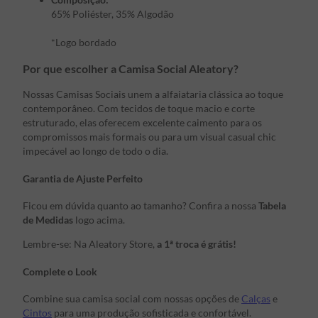
65% Poliéster, 35% Algodão
*Logo bordado
Por que escolher a Camisa Social Aleatory?
Nossas Camisas Sociais unem a alfaiataria clássica ao toque
contemporâneo. Com tecidos de toque macio e corte
estruturado, elas oferecem excelente caimento para os
compromissos mais formais ou para um visual casual chic
impecável ao longo de todo o dia.
Garantia de Ajuste Perfeito
Ficou em dúvida quanto ao tamanho? Confira a nossa
Tabela
de Medidas
logo acima.
Lembre-se: Na Aleatory Store,
a 1ª troca é grátis!
Complete o Look
Combine sua camisa social com nossas opções de
Calças
e
Cintos
para uma produção sofisticada e confortável.