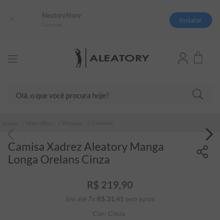
AleatoryStore
Instalar
Compras
Olá, o que você procura hoje?
TERMOS MAIS BUSCADOS
Masculino
Roupas
Camisas
1
º
camisas polo
Camisa Xadrez Aleatory Manga
2
º
camiseta listrada
Longa Orelans Cinza
3
º
boné
4
º
camiseta
R$
219
,
90
Em até
7
x
R$
31
5
,
º
41
sem juros
pima
Cor:
Cinza
6
º
jaqueta