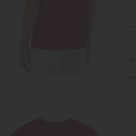
Qua
Eu
Não