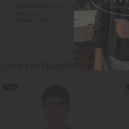
Tipo de Produto:
 Camisa
Linha:
 Infantil
Tecido:
 1/2 Malha
QUEM VIU TAMBÉM GOSTOU
NEW