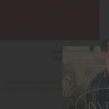
DESCRIÇÃO DO PRODUTO
Qualidade Aleatory para os menores da família. A Camisa Infan
Frisos Vermelha oferece toque suave e resistência para o dia a d