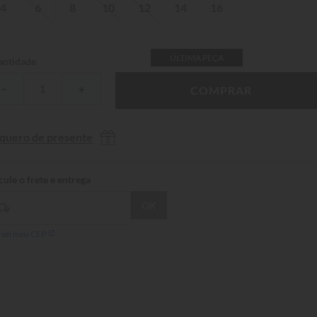
4
6
8
10
12
14
16
ÚLTIMA PEÇA
ntidade
－
＋
COMPRAR
 quero de presente
 sei meu CEP