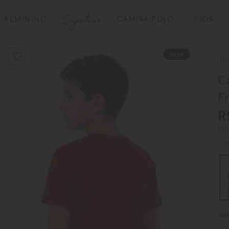
Signature
FEMININO
CAMISA POLO
KIDS
TERMOS MAIS BUSCADOS
NEW
1
º
camisas polo
2
º
camiseta listrada
Ca
F
3
º
boné
R
4
º
camiseta
Em
5
º
pima
Co
6
º
jaqueta
7
º
bermuda
8
º
manga longa
9
º
kids
10
º
piquet