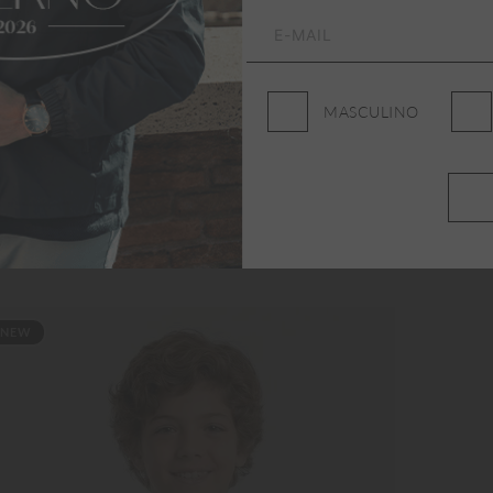
MASCULINO
NEW
NE