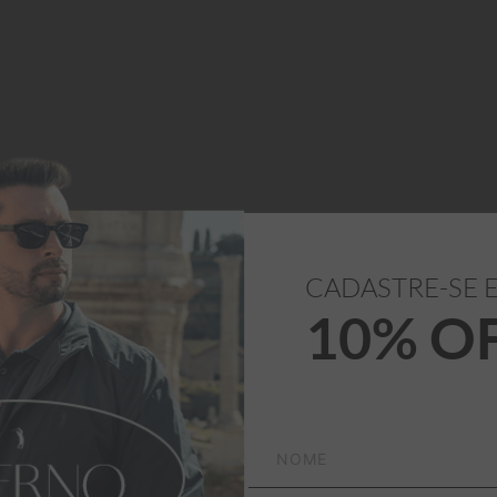
CADASTRE-SE 
10% O
til Aleatory Estampada 
ia das crianças.