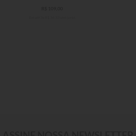
R$
109
,
00
Em até
3
x
R$
36
,
33
sem juros
4
6
8
10
12
14
16
ASSINE NOSSA NEWSLETTER