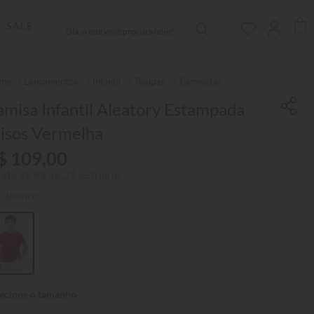
Olá, o que você procura hoje?
SALE
Lançamentos
Infantil
Roupas
Camisetas
misa Infantil Aleatory Estampada
risos Vermelha
$
109
,
00
 até
3
x
R$
36
,
33
sem juros
r:
Branco