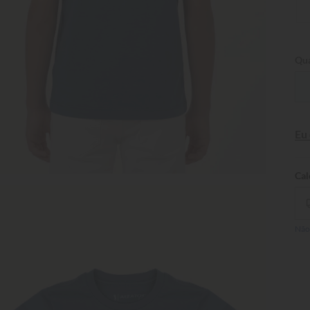
Qua
Eu
Não