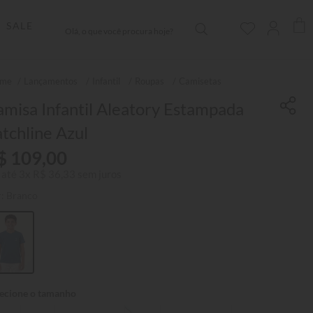
Olá, o que você procura hoje?
SALE
Lançamentos
Infantil
Roupas
Camisetas
misa Infantil Aleatory Estampada
tchline Azul
$
109
,
00
 até
3
x
R$
36
,
33
sem juros
r:
Branco