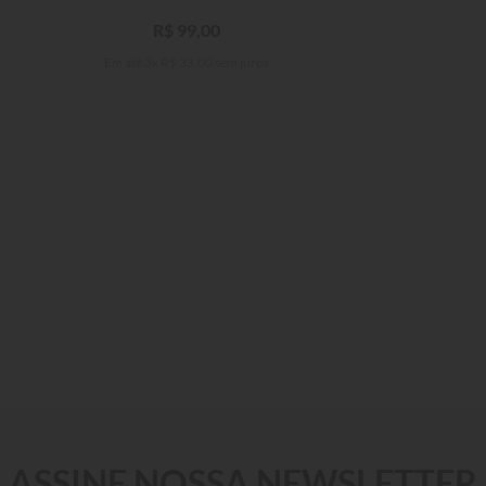
R$
99
,
00
Em até
3
x
R$
33
,
00
sem juros
4
6
8
10
12
14
16
ASSINE NOSSA NEWSLETTER