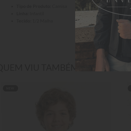
Tipo de Produto:
 Camisa
Linha:
 Infantil
Tecido:
 1/2 Malha
QUEM VIU TAMBÉM GOSTOU
NEW