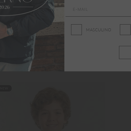
MASCULINO
NEW
NE