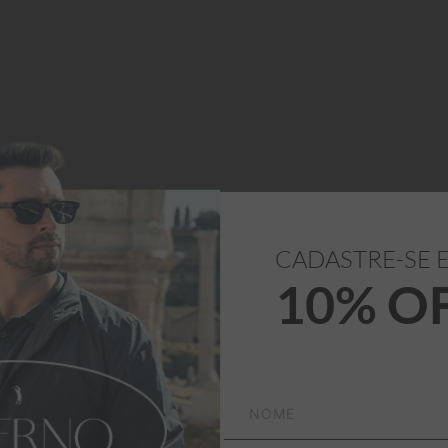
CADASTRE-SE 
10% O
 Estampada Patchline 