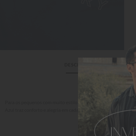
DESCRIÇÃO DO PRODUTO
Para os pequenos com muito estilo! A Camisa Infantil Aleatory
Azul traz conforto e alegria em cada detalhe.