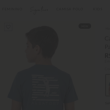
Signature
FEMININO
CAMISA POLO
KIDS
TERMOS MAIS BUSCADOS
NEW
1
º
camisas polo
2
º
camiseta listrada
Ca
Pa
3
º
boné
R
4
º
jaqueta
Em
5
º
camiseta
Co
6
º
pima
7
º
bermuda
8
º
kids
9
º
manga longa
10
º
piquet