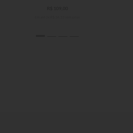
R$
109
,
00
Em até
3
x
R$
36
,
33
sem juros
4
6
8
10
12
14
16