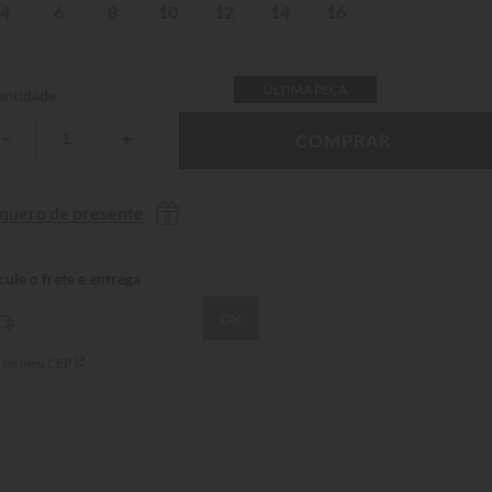
4
6
8
10
12
14
16
ÚLTIMA PEÇA
ntidade
－
＋
COMPRAR
 quero de presente
 sei meu CEP