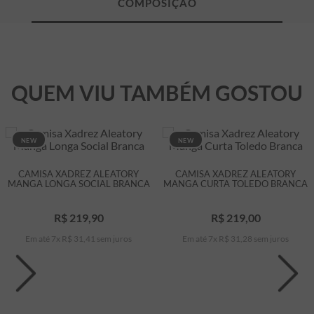
QUEM VIU TAMBÉM GOSTOU
NEW
NEW
CAMISA XADREZ ALEATORY
CAMISA XADREZ ALEATORY
MANGA LONGA SOCIAL BRANCA
MANGA CURTA TOLEDO BRANCA
R$
219
,
90
R$
219
,
00
Em até
7
x
R$
31
,
41
sem juros
Em até
7
x
R$
31
,
28
sem juros