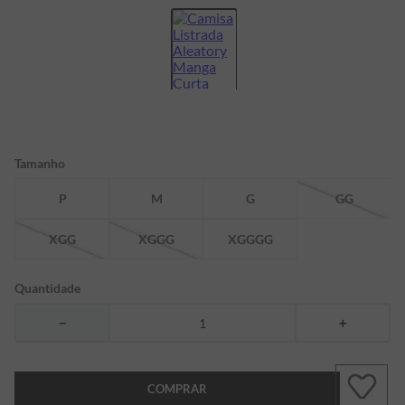
7
º
bermuda
8
º
kids
9
º
manga longa
10
º
piquet
Tamanho
P
M
G
GG
XGG
XGGG
XGGGG
Quantidade
－
＋
COMPRAR