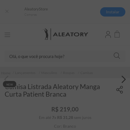
AleatoryStore
Instalar
Compras
Olá, o que você procura hoje?
TERMOS MAIS BUSCADOS
Lançamentos
Masculino
Roupas
Camisas
1
º
camisas polo
Camisa Listrada Aleatory Manga
NEW
2
º
camiseta listrada
Curta Patient Branca
3
º
boné
4
º
camiseta
R$
219
,
00
Em até
7
x
R$
31
5
,
º
28
sem juros
pima
Cor:
Branco
6
º
jaqueta