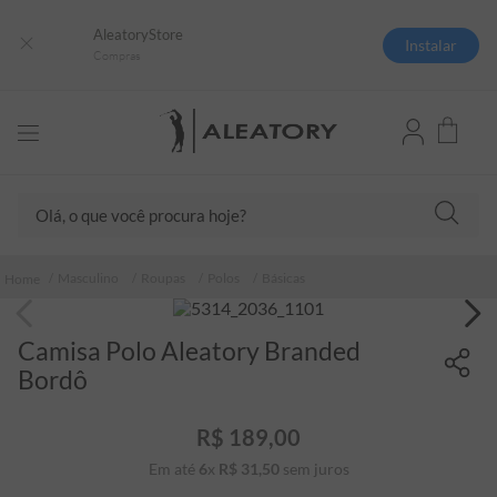
AleatoryStore
Instalar
Compras
Olá, o que você procura hoje?
TERMOS MAIS BUSCADOS
Masculino
Roupas
Polos
Básicas
1
º
camisas polo
2
º
camiseta listrada
Camisa Polo Aleatory Branded
3
º
boné
Bordô
4
º
jaqueta
R$
189
,
00
5
º
camiseta
Em até
6
x
R$
31
,
50
sem juros
6
º
pima