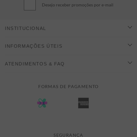
Desejo receber promoções por e-mail
INSTITUCIONAL
CONHEÇA A ALEATORY
INFORMAÇÕES ÚTEIS
INDICAÇÃO E DESCONTO
COMO COMPRAR
ATENDIMENTOS & FAQ
PRAZOS DE ENTREGA
FALE CONOSCO
FORMAS DE PAGAMENTO
FORMAS DE PAGAMENTO
DÚVIDAS
POLÍTICA DE PRIVACIDADE
MINHA CONTA
TROCAS E DEVOLUÇÕES
MEUS PEDIDOS
CASHBACK
E-MAIL US ON 

ATENDIMENTO@ALEATORYSTORE.COM.BR
SEGURANÇA