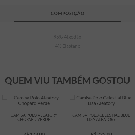
96% Algodão

4% Elastano
QUEM VIU TAMBÉM GOSTOU
CAMISA POLO ALEATORY
CAMISA POLO CELESTIAL BLUE
CHOPARD VERDE
LISA ALEATORY
R$
179
,
00
R$
229
,
00