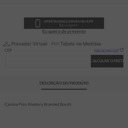
OFERTAS EXCLUSIVAS NO APP
Baixe Agora!
Eu quero de presente
Provador Virtual
Tabela de Medidas
CEP
Não sei meu CEP
CALCULAR O FRETE
DESCRIÇÃO DO PRODUTO
Camisa Polo Aleatory Branded Bordô