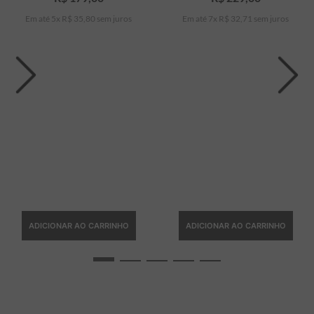
Em até
5
x
R$
35
,
80
sem juros
Em até
7
x
R$
32
,
71
sem juros
ADICIONAR AO CARRINHO
ADICIONAR AO CARRINHO