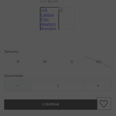
Cor:
Bordô
7
º
bermuda
8
º
kids
9
º
manga longa
10
º
piquet
Tamanho
P
M
G
GG
Quantidade
－
＋
COMPRAR