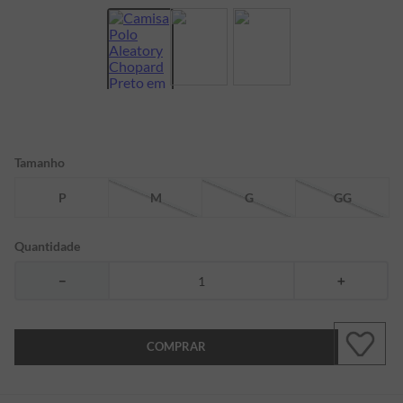
7
º
bermuda
8
º
kids
9
º
manga longa
10
º
piquet
Tamanho
P
M
G
GG
Quantidade
－
＋
COMPRAR