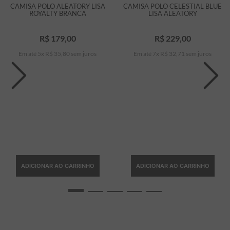
CAMISA POLO ALEATORY LISA
CAMISA POLO CELESTIAL BLUE
ROYALTY BRANCA
LISA ALEATORY
R$
179
,
00
R$
229
,
00
Em até
5
x
R$
35
,
80
sem juros
Em até
7
x
R$
32
,
71
sem juros
ADICIONAR AO CARRINHO
ADICIONAR AO CARRINHO