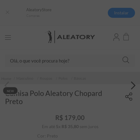
AleatoryStore
Instalar
Compras
Olá, o que você procura hoje?
TERMOS MAIS BUSCADOS
Masculino
Roupas
Polos
Básicas
1
º
camisas polo
Camisa Polo Aleatory Chopard
NEW
2
º
camiseta listrada
Preto
3
º
boné
4
º
camiseta
R$
179
,
00
Em até
5
x
R$
35
5
,
º
80
sem juros
jaqueta
Cor:
Preto
6
º
pima