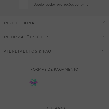
Desejo receber promoções por e-mail
INSTITUCIONAL
CONHEÇA A ALEATORY
INFORMAÇÕES ÚTEIS
INDICAÇÃO E DESCONTO
COMO COMPRAR
ATENDIMENTOS & FAQ
PRAZOS DE ENTREGA
FALE CONOSCO
FORMAS DE PAGAMENTO
FORMAS DE PAGAMENTO
DÚVIDAS
POLÍTICA DE PRIVACIDADE
MINHA CONTA
TROCAS E DEVOLUÇÕES
MEUS PEDIDOS
CASHBACK
E-MAIL US ON 

ATENDIMENTO@ALEATORYSTORE.COM.BR
SEGURANÇA