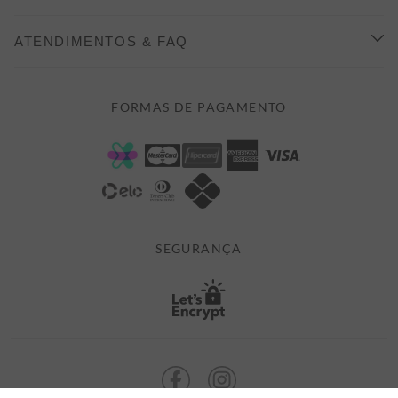
INDICAÇÃO E DESCONTO
COMO COMPRAR
ATENDIMENTOS & FAQ
PRAZOS DE ENTREGA
FALE CONOSCO
FORMAS DE PAGAMENTO
FORMAS DE PAGAMENTO
DÚVIDAS
POLÍTICA DE PRIVACIDADE
MINHA CONTA
TROCAS E DEVOLUÇÕES
MEUS PEDIDOS
CASHBACK
E-MAIL US ON 

ATENDIMENTO@ALEATORYSTORE.COM.BR
SEGURANÇA