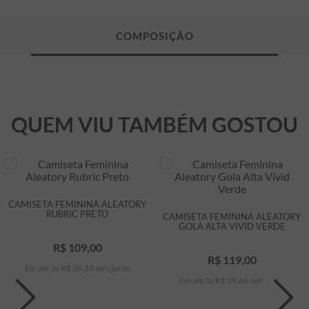
QUEM VIU TAMBÉM GOSTOU
CAMISETA FEMININA ALEATORY
RUBRIC PRETO
CAMISETA FEMININA ALEATORY
GOLA ALTA VIVID VERDE
R$
109
,
00
R$
119
,
00
Em até
3
x
R$
36
,
33
sem juros
Em até
3
x
R$
39
,
66
sem juros