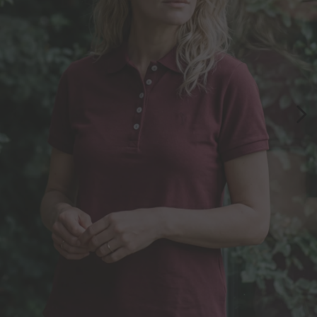
7
º
bermuda
8
º
manga longa
9
º
kids
10
º
piquet