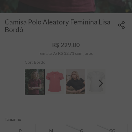
Camisa Polo Aleatory Feminina Lisa
Bordô
R$
229
,
00
Em até
7
x
R$
32
,
71
sem juros
Cor:
Bordô
Tamanho
P
M
G
GG