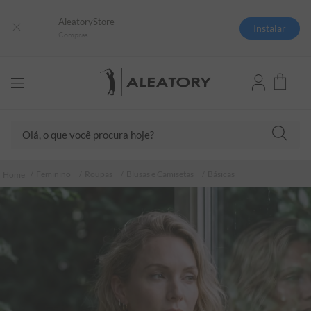
AleatoryStore
Instalar
Compras
Olá, o que você procura hoje?
TERMOS MAIS BUSCADOS
Feminino
Roupas
Blusas e Camisetas
Básicas
1
º
camisas polo
2
º
camiseta listrada
3
º
boné
4
º
camiseta
5
º
pima
6
º
jaqueta