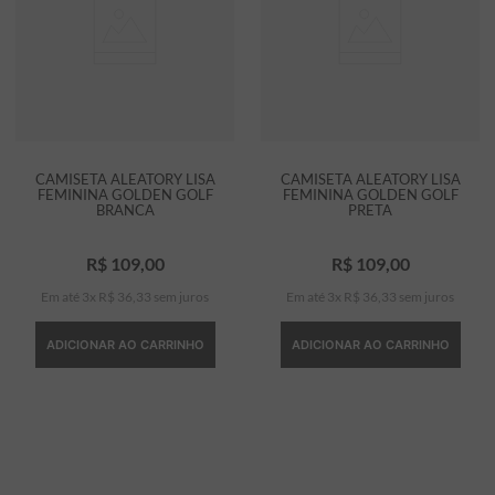
CAMISETA ALEATORY LISA
CAMISETA ALEATORY LISA
FEMININA GOLDEN GOLF
FEMININA GOLDEN GOLF
BRANCA
PRETA
R$
109
,
00
R$
109
,
00
Em até
3
x
R$
36
,
33
sem juros
Em até
3
x
R$
36
,
33
sem juros
ADICIONAR AO CARRINHO
ADICIONAR AO CARRINHO