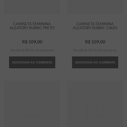
CAMISETA FEMININA
CAMISETA FEMININA
ALEATORY RUBRIC PRETO
ALEATORY RUBRIC CINZA
R$
109
,
00
R$
109
,
00
Em até
3
x
R$
36
,
33
sem juros
Em até
3
x
R$
36
,
33
sem juros
ADICIONAR AO CARRINHO
ADICIONAR AO CARRINHO