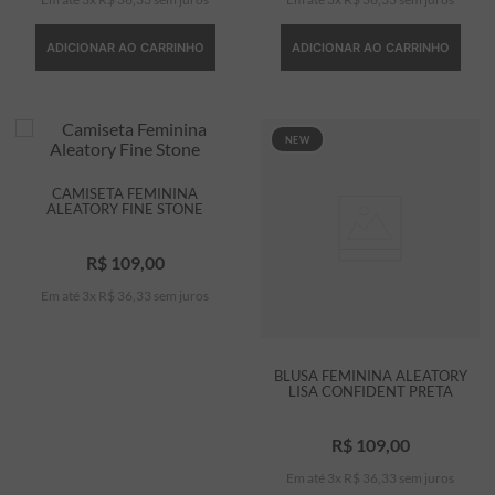
ADICIONAR AO CARRINHO
ADICIONAR AO CARRINHO
NEW
CAMISETA FEMININA
ALEATORY FINE STONE
R$
109
,
00
Em até
3
x
R$
36
,
33
sem juros
BLUSA FEMININA ALEATORY
LISA CONFIDENT PRETA
R$
109
,
00
Em até
3
x
R$
36
,
33
sem juros