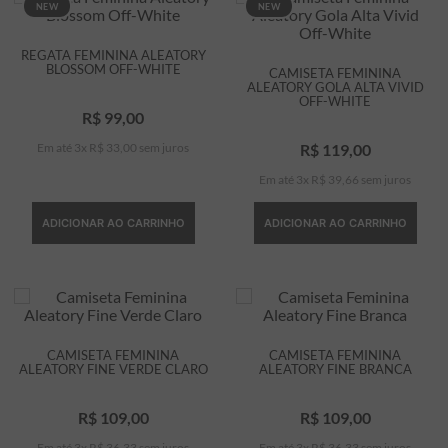
NEW
NEW
REGATA FEMININA ALEATORY
BLOSSOM OFF-WHITE
CAMISETA FEMININA
ALEATORY GOLA ALTA VIVID
OFF-WHITE
R$
99
,
00
Em até
3
x
R$
33
,
00
sem juros
R$
119
,
00
Em até
3
x
R$
39
,
66
sem juros
ADICIONAR AO CARRINHO
ADICIONAR AO CARRINHO
CAMISETA FEMININA
CAMISETA FEMININA
ALEATORY FINE VERDE CLARO
ALEATORY FINE BRANCA
R$
109
,
00
R$
109
,
00
Em até
3
x
R$
36
,
33
sem juros
Em até
3
x
R$
36
,
33
sem juros