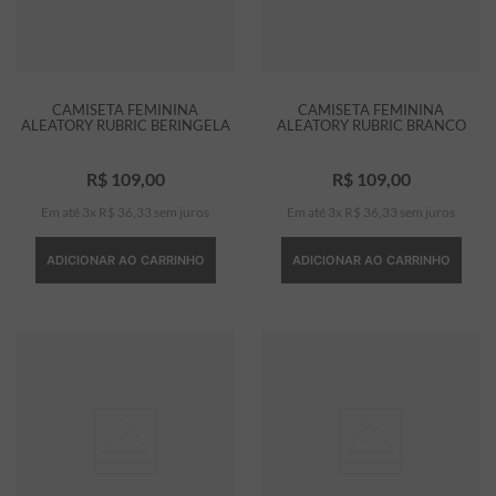
CAMISETA FEMININA
CAMISETA FEMININA
ALEATORY RUBRIC BERINGELA
ALEATORY RUBRIC BRANCO
R$
109
,
00
R$
109
,
00
Em até
3
x
R$
36
,
33
sem juros
Em até
3
x
R$
36
,
33
sem juros
ADICIONAR AO CARRINHO
ADICIONAR AO CARRINHO