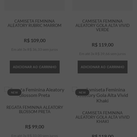
CAMISETA FEMININA
CAMISETA FEMININA
ALEATORY RUBRIC MARROM
ALEATORY GOLA ALTA VIVID
VERDE
R$
109
,
00
R$
119
,
00
Em até
3
x
R$
36
,
33
sem juros
Em até
3
x
R$
39
,
66
sem juros
ADICIONAR AO CARRINHO
ADICIONAR AO CARRINHO
NEW
NEW
REGATA FEMININA ALEATORY
BLOSSOM PRETA
CAMISETA FEMININA
ALEATORY GOLA ALTA VIVID
KHAKI
R$
99
,
00
Em até
3
x
R$
33
,
00
sem juros
R$
119
,
00