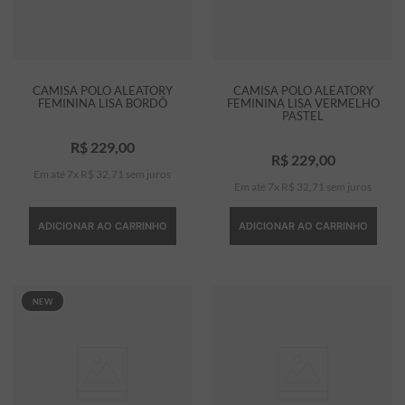
CAMISA POLO ALEATORY
CAMISA POLO ALEATORY
FEMININA LISA BORDÔ
FEMININA LISA VERMELHO
PASTEL
R$
229
,
00
R$
229
,
00
Em até
7
x
R$
32
,
71
sem juros
Em até
7
x
R$
32
,
71
sem juros
ADICIONAR AO CARRINHO
ADICIONAR AO CARRINHO
NEW