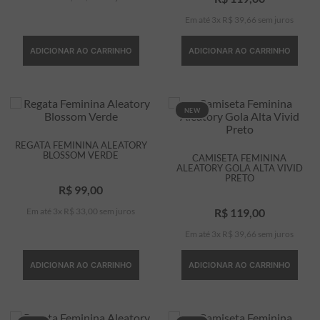
Em até
3
x
R$
39
,
66
sem juros
ADICIONAR AO CARRINHO
ADICIONAR AO CARRINHO
NEW
REGATA FEMININA ALEATORY
BLOSSOM VERDE
CAMISETA FEMININA
ALEATORY GOLA ALTA VIVID
PRETO
R$
99
,
00
Em até
3
x
R$
33
,
00
sem juros
R$
119
,
00
Em até
3
x
R$
39
,
66
sem juros
ADICIONAR AO CARRINHO
ADICIONAR AO CARRINHO