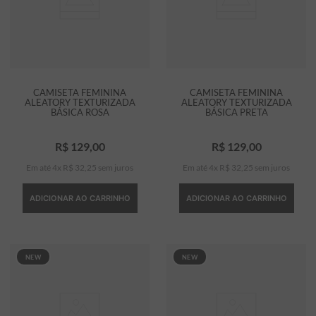
7
º
bermuda
8
º
kids
9
º
manga longa
CAMISETA FEMININA
CAMISETA FEMININA
10
º
piquet
ALEATORY TEXTURIZADA
ALEATORY TEXTURIZADA
BÁSICA ROSA
BÁSICA PRETA
R$
129
,
00
R$
129
,
00
Em até
4
x
R$
32
,
25
sem juros
Em até
4
x
R$
32
,
25
sem juros
ADICIONAR AO CARRINHO
ADICIONAR AO CARRINHO
NEW
NEW