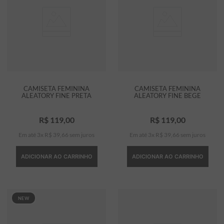
CAMISETA FEMININA
CAMISETA FEMININA
ALEATORY FINE PRETA
ALEATORY FINE BEGE
R$
119
,
00
R$
119
,
00
Em até
3
x
R$
39
,
66
sem juros
Em até
3
x
R$
39
,
66
sem juros
ADICIONAR AO CARRINHO
ADICIONAR AO CARRINHO
NEW