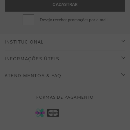
Desejo receber promoções por e-mail
INSTITUCIONAL
CONHEÇA A ALEATORY
INFORMAÇÕES ÚTEIS
INDICAÇÃO E DESCONTO
COMO COMPRAR
ATENDIMENTOS & FAQ
PRAZOS DE ENTREGA
FALE CONOSCO
FORMAS DE PAGAMENTO
FORMAS DE PAGAMENTO
DÚVIDAS
POLÍTICA DE PRIVACIDADE
MINHA CONTA
TROCAS E DEVOLUÇÕES
MEUS PEDIDOS