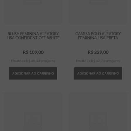
BLUSA FEMININA ALEATORY
CAMISA POLO ALEATORY
LISA CONFIDENT OFF-WHITE
FEMININA LISA PRETA
R$
109
,
00
R$
229
,
00
Em até
3
x
R$
36
,
33
sem juros
Em até
7
x
R$
32
,
71
sem juros
ADICIONAR AO CARRINHO
ADICIONAR AO CARRINHO