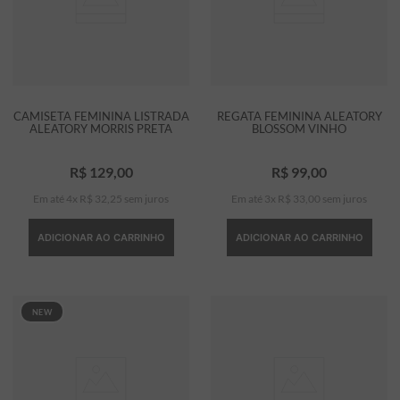
CAMISETA FEMININA LISTRADA
REGATA FEMININA ALEATORY
ALEATORY MORRIS PRETA
BLOSSOM VINHO
R$
129
,
00
R$
99
,
00
Em até
4
x
R$
32
,
25
sem juros
Em até
3
x
R$
33
,
00
sem juros
ADICIONAR AO CARRINHO
ADICIONAR AO CARRINHO
NEW