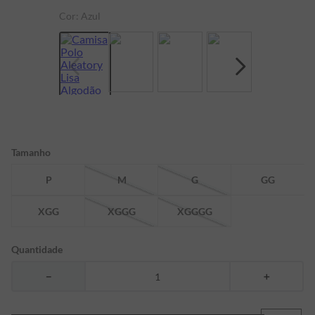
Cor:
Azul
7
º
bermuda
8
º
kids
9
º
manga longa
10
º
piquet
Tamanho
P
M
G
GG
XGG
XGGG
XGGGG
Quantidade
－
＋