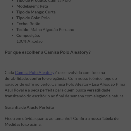
Tipo de Produto:
Camisa Polo
Modelagem:
Reta
Tipo de Manga:
Curta
Tipo de Gola:
Polo
Fecho:
Botão
Tecido:
Malha Algodão Peruano
Composição:
100% Algodão
Por que escolher a Camisa Polo Aleatory?
Cada
Camisa Polo Aleatory
é desenvolvida com foco na
durabilidade, conforto e elegância
. Com nosso icônico logo do
jogador de golfe no peito, Camisa Polo Aleatory Lisa Algodão Pima
Azul Royal é a peça perfeita para quem busca
versatilidade
—
transitando do escritório ao final de semana com elegância natural.
Garantia de Ajuste Perfeito
Ficou em dúvida quanto ao tamanho? Confira a nossa
Tabela de
Medidas
logo acima.