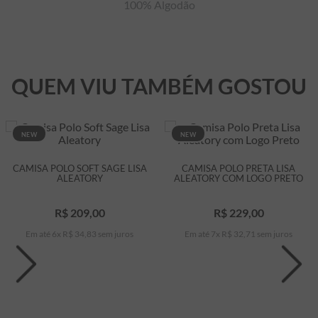
100% Algodão
QUEM VIU TAMBÉM GOSTOU
NEW
NEW
CAMISA POLO SOFT SAGE LISA
CAMISA POLO PRETA LISA
ALEATORY
ALEATORY COM LOGO PRETO
R$
209
,
00
R$
229
,
00
Em até
6
x
R$
34
,
83
sem juros
Em até
7
x
R$
32
,
71
sem juros