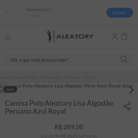
AleatoryStore
Instalar
Compras
Olá, o que você procura hoje?
TERMOS MAIS BUSCADOS
Lançamentos
Masculino
Roupas
Polos
1
º
camisas polo
NEW
2
º
camiseta listrada
Camisa Polo Aleatory Lisa Algodão
3
º
boné
Peruano Azul Royal
4
º
camiseta
5
º
pima
R$
289
,
00
6
º
jaqueta
Em até
9
x
R$
32
,
11
sem juros