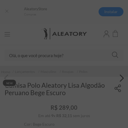
AleatoryStore
Instalar
Compras
Olá, o que você procura hoje?
TERMOS MAIS BUSCADOS
Lançamentos
Masculino
Roupas
Polos
1
º
camisas polo
Camisa Polo Aleatory Lisa Algodão
NEW
2
º
camiseta listrada
Peruano Bege Escuro
3
º
boné
4
º
camiseta
R$
289
,
00
Em até
9
x
R$
32
5
,
º
11
sem juros
jaqueta
Cor:
Bege Escuro
6
º
pima