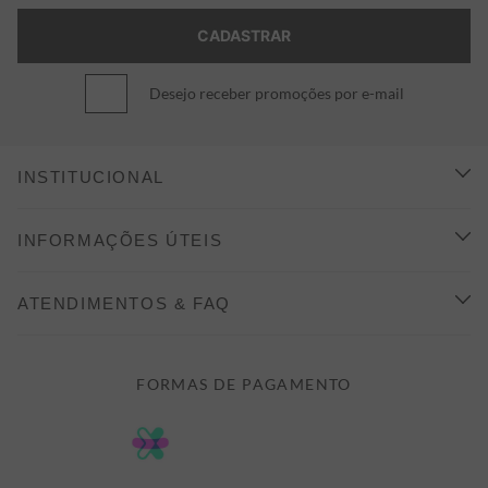
Desejo receber promoções por e-mail
INSTITUCIONAL
CONHEÇA A ALEATORY
INFORMAÇÕES ÚTEIS
INDICAÇÃO E DESCONTO
COMO COMPRAR
ATENDIMENTOS & FAQ
PRAZOS DE ENTREGA
FALE CONOSCO
FORMAS DE PAGAMENTO
FORMAS DE PAGAMENTO
DÚVIDAS
POLÍTICA DE PRIVACIDADE
MINHA CONTA
TROCAS E DEVOLUÇÕES