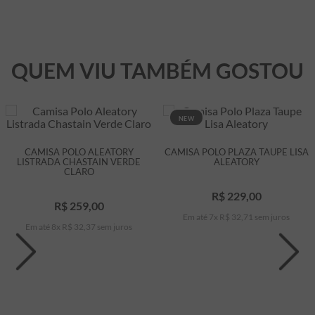
QUEM VIU TAMBÉM GOSTOU
NEW
CAMISA POLO ALEATORY
CAMISA POLO PLAZA TAUPE LISA
LISTRADA CHASTAIN VERDE
ALEATORY
CLARO
R$
229
,
00
R$
259
,
00
Em até
7
x
R$
32
,
71
sem juros
Em até
8
x
R$
32
,
37
sem juros