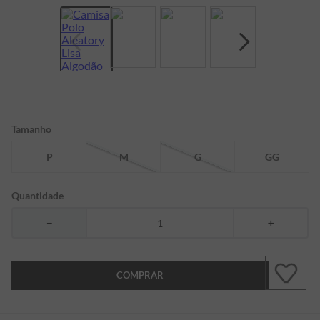
7
º
bermuda
8
º
kids
9
º
manga longa
10
º
piquet
Tamanho
P
M
G
GG
Quantidade
－
＋
COMPRAR