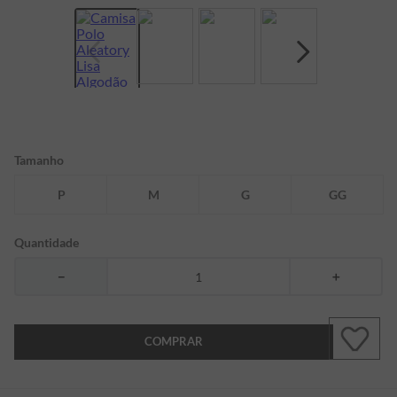
7
º
bermuda
8
º
kids
9
º
manga longa
10
º
piquet
Tamanho
P
M
G
GG
Quantidade
－
＋
COMPRAR