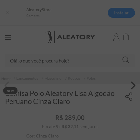
AleatoryStore
Instalar
Compras
Olá, o que você procura hoje?
TERMOS MAIS BUSCADOS
Lançamentos
Masculino
Roupas
Polos
1
º
camisas polo
Camisa Polo Aleatory Lisa Algodão
NEW
2
º
camiseta listrada
Peruano Cinza Claro
3
º
boné
4
º
jaqueta
R$
289
,
00
Em até
9
x
R$
32
5
,
º
11
sem juros
camiseta
Cor:
Cinza Claro
6
º
pima