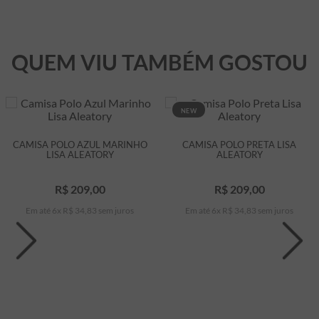
QUEM VIU TAMBÉM GOSTOU
NEW
CAMISA POLO AZUL MARINHO
CAMISA POLO PRETA LISA
LISA ALEATORY
ALEATORY
R$
209
,
00
R$
209
,
00
Em até
6
x
R$
34
,
83
sem juros
Em até
6
x
R$
34
,
83
sem juros