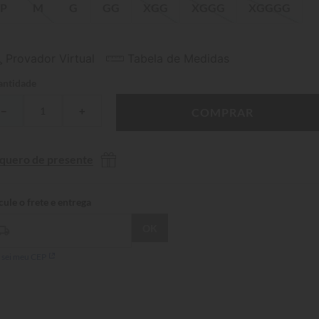
P
M
G
GG
XGG
XGGG
XGGGG
Provador Virtual
Tabela de Medidas
ntidade
－
＋
COMPRAR
 quero de presente
 sei meu CEP