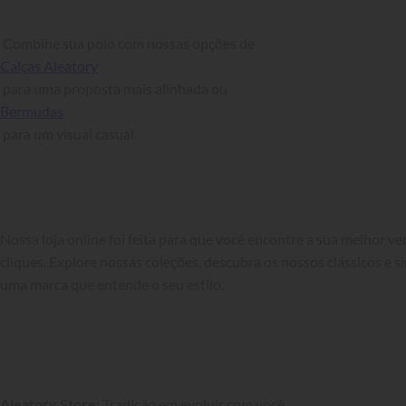
 Combine sua polo com nossas opções de 
Calças Aleatory
 para uma proposta mais alinhada ou 
Bermudas
 para um visual casual.

Nossa loja online foi feita para que você encontre a sua melhor v
cliques. Explore nossas coleções, descubra os nossos clássicos e si
uma marca que entende o seu estilo.

Aleatory Store
: Tradição em evoluir com você.