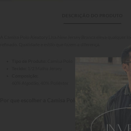
DESCRIÇÃO DO PRODUTO
A Camisa Polo Aleatory Lisa New Jersey Branca eleva qualquer lo
refinado. Qualidade e estilo que fazem a diferença.
Tipo de Produto:
 Camisa Polo
Tecido:
 1/2 Malha Jersey
Composição:
60% Algodão, 40% Poliéster
Por que escolher a Camisa Polo Aleatory?