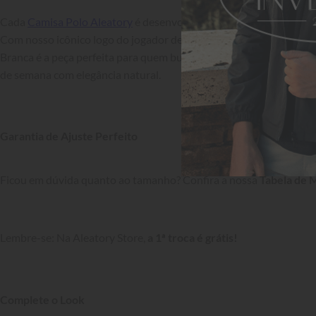
Cada 
Camisa Polo Aleatory
 é desenvolvida com foco na 
durabilid
Com nosso icônico logo do jogador de golfe no peito, Camisa Polo
Branca é a peça perfeita para quem busca 
versatilidade
 — transit
de semana com elegância natural.

Garantia de Ajuste Perfeito
Ficou em dúvida quanto ao tamanho? Confira a nossa 
Tabela de 
Lembre-se: Na Aleatory Store, 
a 1ª troca é grátis!
Complete o Look