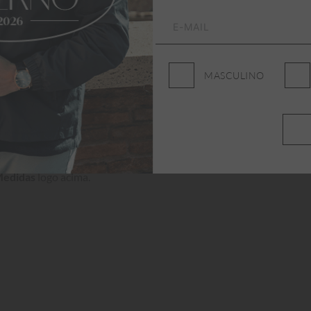
ade, conforto e elegância
. 
 Aleatory Lisa New Jersey 
ando do escritório ao final 
MASCULINO
Medidas
 logo acima.
