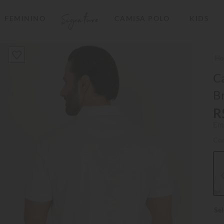
Signature
FEMININO
CAMISA POLO
KIDS
TERMOS MAIS BUSCADOS
1
º
camisas polo
2
º
camiseta listrada
Ca
B
3
º
boné
R
4
º
jaqueta
Em
5
º
camiseta
Co
6
º
pima
7
º
bermuda
8
º
kids
9
º
manga longa
10
º
piquet