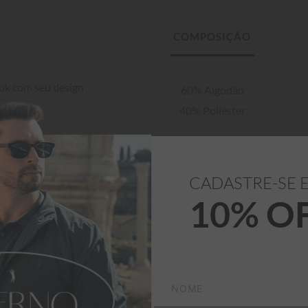
ok com seu design 
60% Algodão

40% Poliéster
CADASTRE-SE 
10% O