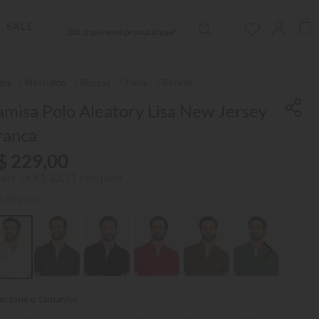
Olá, o que você procura hoje?
SALE
Masculino
Roupas
Polos
Básicas
misa Polo Aleatory Lisa New Jersey
ranca
$
229
,
00
 até
7
x
R$
32
,
71
sem juros
r:
Branco