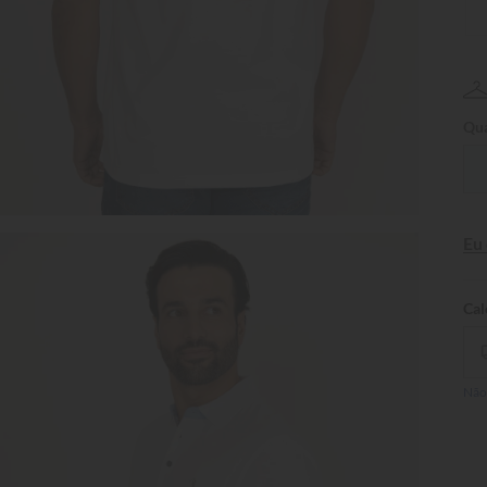
Qua
Eu
Não