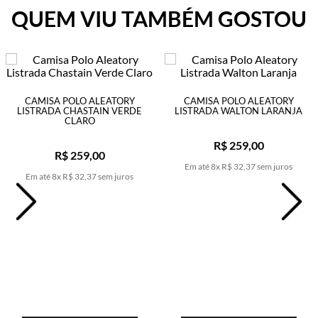
QUEM VIU TAMBÉM GOSTOU
CAMISA POLO ALEATORY
CAMISA POLO ALEATORY
LISTRADA CHASTAIN VERDE
LISTRADA WALTON LARANJA
CLARO
R$
259
,
00
R$
259
,
00
Em até
8
x
R$
32
,
37
sem juros
Em até
8
x
R$
32
,
37
sem juros