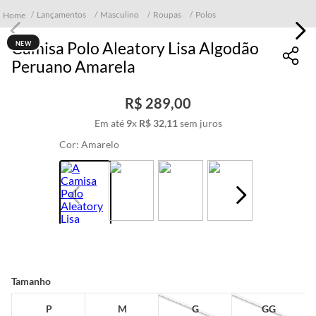
Lançamentos
Masculino
Roupas
Polos
Camisa Polo Aleatory Lisa Algodão
NEW
Peruano Amarela
R$
289
,
00
Em até
9
x
R$
32
,
11
sem juros
Cor:
Amarelo
Tamanho
P
M
G
GG