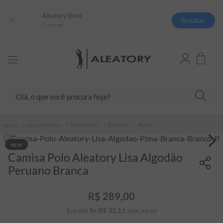
AleatoryStore
Instalar
Compras
Olá, o que você procura hoje?
TERMOS MAIS BUSCADOS
Lançamentos
Masculino
Roupas
Polos
1
º
camisas polo
NEW
2
º
camiseta listrada
Camisa Polo Aleatory Lisa Algodão
3
º
boné
Peruano Branca
4
º
camiseta
R$
289
,
00
5
º
pima
Em até
9
x
R$
32
,
11
sem juros
6
º
jaqueta