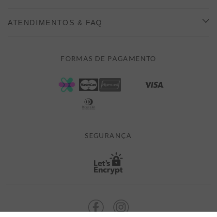
INDICAÇÃO E DESCONTO
COMO COMPRAR
ATENDIMENTOS & FAQ
PRAZOS DE ENTREGA
FALE CONOSCO
FORMAS DE PAGAMENTO
FORMAS DE PAGAMENTO
DÚVIDAS
POLÍTICA DE PRIVACIDADE
MINHA CONTA
TROCAS E DEVOLUÇÕES
MEUS PEDIDOS
CASHBACK
E-MAIL US ON 

ATENDIMENTO@ALEATORYSTORE.COM.BR
SEGURANÇA