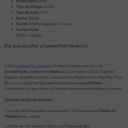
Modelagem:
Reta
Tipo de Manga:
Curta
Tipo de Gola:
Polo
Fecho:
Botão
Tecido:
Malha Algodão Peruano
Composição:
100% Algodão
Por que escolher a Camisa Polo Aleatory?
Cada
Camisa Polo Aleatory
é desenvolvida com foco na
durabilidade, conforto e elegância
. Com nosso icônico logo do
jogador de golfe no peito, Camisa Polo Aleatory Lisa Algodão Pima
Branca é a peça perfeita para quem busca
versatilidade
—
transitando do escritório ao final de semana com elegância natural.
Garantia de Ajuste Perfeito
Ficou em dúvida quanto ao tamanho? Confira a nossa
Tabela de
Medidas
logo acima.
Lembre-se: Na Aleatory Store,
a 1ª troca é grátis!