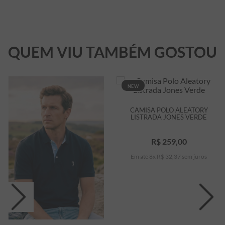
QUEM VIU TAMBÉM GOSTOU
NEW
CAMISA POLO ALEATORY
LISTRADA JONES VERDE
R$
259
,
00
Em até
8
x
R$
32
,
37
sem juros