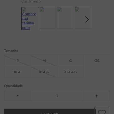
Cor:
Branco
7
º
bermuda
8
º
manga longa
9
º
kids
10
º
piquet
Tamanho
P
M
G
GG
XGG
XGGG
XGGGG
Quantidade
－
＋