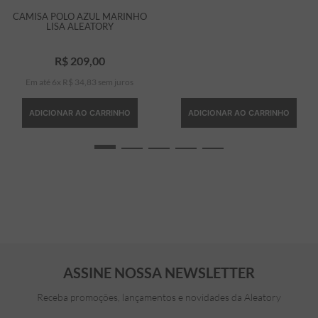
CAMISA POLO AZUL MARINHO
LISA ALEATORY
R$
209
,
00
Em até
6
x
R$
34
,
83
sem juros
ADICIONAR AO CARRINHO
ADICIONAR AO CARRINHO
ASSINE NOSSA NEWSLETTER
Receba promoções, lançamentos e novidades da Aleatory