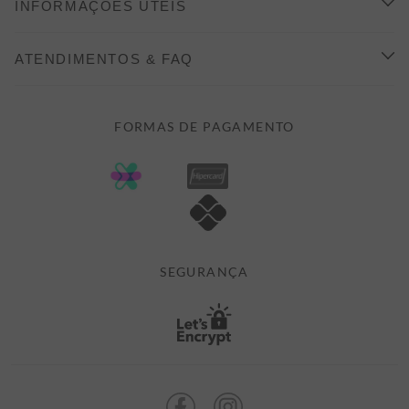
INFORMAÇÕES ÚTEIS
INDICAÇÃO E DESCONTO
COMO COMPRAR
ATENDIMENTOS & FAQ
PRAZOS DE ENTREGA
FALE CONOSCO
FORMAS DE PAGAMENTO
FORMAS DE PAGAMENTO
DÚVIDAS
POLÍTICA DE PRIVACIDADE
MINHA CONTA
TROCAS E DEVOLUÇÕES
MEUS PEDIDOS
CASHBACK
E-MAIL US ON 

ATENDIMENTO@ALEATORYSTORE.COM.BR
SEGURANÇA