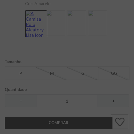
Cor:
Amarelo
7
º
bermuda
8
º
kids
9
º
manga longa
10
º
piquet
Tamanho
P
M
G
GG
Quantidade
－
＋
COMPRAR