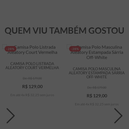
QUEM VIU TAMBÉM GOSTOU
-28%
-28%
CAMISA POLO LISTRADA
ALEATORY COURT VERMELHA
CAMISA POLO MASCULINA
ALEATORY ESTAMPADA SÁRRIA
OFF-WHITE
R$
179
,
00
R$
129
,
00
R$
179
,
00
Em até
4
x
R$
32
,
25
sem juros
R$
129
,
00
Em até
4
x
R$
32
,
25
sem juros