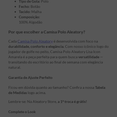
Tipo de Gola:
Polo
Fecho:
Botão
Tecido:
Malha
Composição:
100% Algodão
Por que escolher a Camisa Polo Aleatory?
Cada
Camisa Polo Aleatory
é desenvolvida com foco na
durabilidade, conforto e elegância
. Com nosso icônico logo do
jogador de golfe no peito, Camisa Polo Aleatory Lisa Icon
Amarela é a peça perfeita para quem busca
versatilidade
—
transitando do escritório ao final de semana com elegância
natural.
Garantia de Ajuste Perfeito
Ficou em dúvida quanto ao tamanho? Confira a nossa
Tabela
de Medidas
logo acima.
Lembre-se: Na Aleatory Store,
a 1ª troca é grátis!
Complete o Look