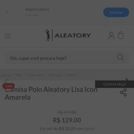
AleatoryStore
Instalar
Compras
Olá, o que você procura hoje?
TERMOS MAIS BUSCADOS
Sale
Masculino
Roupas
Polos
1
º
camisas polo
ÚLTIMA PEÇA
-28%
Camisa Polo Aleatory Lisa Icon
2
º
camiseta listrada
Amarela
3
º
boné
4
º
camiseta
R$
179
,
00
R$
129
,
00
5
º
pima
Em até
4
x
R$
32
,
25
sem juros
6
º
jaqueta