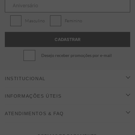
Masculino
Feminino
Desejo receber promoções por e-mail
INSTITUCIONAL
CONHEÇA A ALEATORY
INFORMAÇÕES ÚTEIS
INDICAÇÃO E DESCONTO
COMO COMPRAR
ATENDIMENTOS & FAQ
PRAZOS DE ENTREGA
FALE CONOSCO