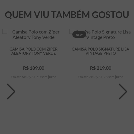
QUEM VIU TAMBÉM GOSTOU
NEW
CAMISA POLO COM ZÍPER
CAMISA POLO SIGNATURE LISA
ALEATORY TONY VERDE
VINTAGE PRETO
R$
189
,
00
R$
219
,
00
Em até
6
x
R$
31
,
50
sem juros
Em até
7
x
R$
31
,
28
sem juros