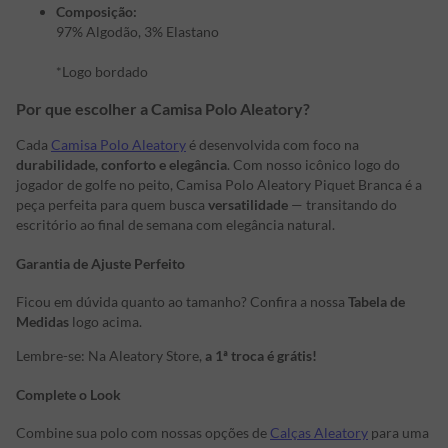
Composição:
97% Algodão, 3% Elastano
*Logo bordado
Por que escolher a Camisa Polo Aleatory?
Cada
Camisa Polo Aleatory
é desenvolvida com foco na
durabilidade, conforto e elegância
. Com nosso icônico logo do
jogador de golfe no peito, Camisa Polo Aleatory Piquet Branca é a
peça perfeita para quem busca
versatilidade
— transitando do
escritório ao final de semana com elegância natural.
Garantia de Ajuste Perfeito
Ficou em dúvida quanto ao tamanho? Confira a nossa
Tabela de
Medidas
logo acima.
Lembre-se: Na Aleatory Store,
a 1ª troca é grátis!
Complete o Look
Combine sua polo com nossas opções de
Calças Aleatory
para uma