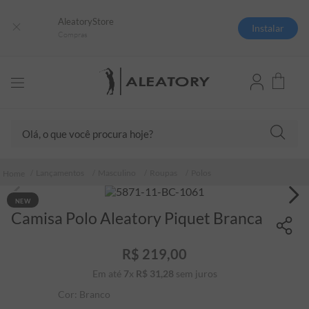
AleatoryStore
Instalar
Compras
Olá, o que você procura hoje?
TERMOS MAIS BUSCADOS
Lançamentos
Masculino
Roupas
Polos
1
º
camisas polo
NEW
2
º
camiseta listrada
Camisa Polo Aleatory Piquet Branca
3
º
boné
R$
219
,
00
4
º
camiseta
Em até
7
x
R$
31
,
28
sem juros
5
º
pima
Cor:
Branco
6
º
jaqueta