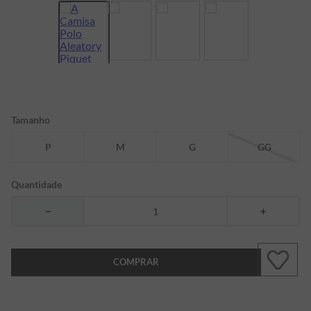
7
º
bermuda
8
º
kids
9
º
manga longa
10
º
piquet
Tamanho
P
M
G
GG
Quantidade
－
＋
COMPRAR