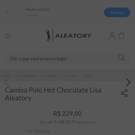
AleatoryStore
Instalar
Compras
Olá, o que você procura hoje?
TERMOS MAIS BUSCADOS
Lançamentos
Masculino
Roupas
Polos
1
º
camisas polo
Camisa Polo Hot Chocolate Lisa
2
º
camiseta listrada
Aleatory
3
º
boné
4
º
jaqueta
R$
229
,
00
Em até
7
x
R$
32
5
,
º
71
sem juros
camiseta
Cor:
Marrom
6
º
pima