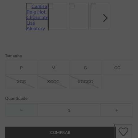
7
º
bermuda
8
º
kids
9
º
manga longa
10
º
piquet
Tamanho
P
M
G
GG
XGG
XGGG
XGGGG
Quantidade
－
＋
COMPRAR