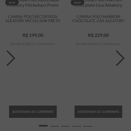
NEW
NEW
CAMISA POLO RECORTADA
CAMISA POLO MARROM
ALEATORY MICKELSON PRETO
CHOCOLATE LISA ALEATORY
R$
199
,
00
R$
229
,
00
Em até
6
x
R$
33
,
16
sem juros
Em até
7
x
R$
32
,
71
sem juros
ADICIONAR AO CARRINHO
ADICIONAR AO CARRINHO