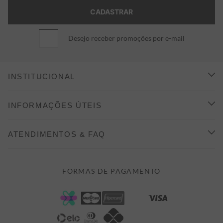
Desejo receber promoções por e-mail
INSTITUCIONAL
CONHEÇA A ALEATORY
INFORMAÇÕES ÚTEIS
INDICAÇÃO E DESCONTO
COMO COMPRAR
ATENDIMENTOS & FAQ
PRAZOS DE ENTREGA
FALE CONOSCO
FORMAS DE PAGAMENTO
FORMAS DE PAGAMENTO
DÚVIDAS
POLÍTICA DE PRIVACIDADE
MINHA CONTA
TROCAS E DEVOLUÇÕES
MEUS PEDIDOS