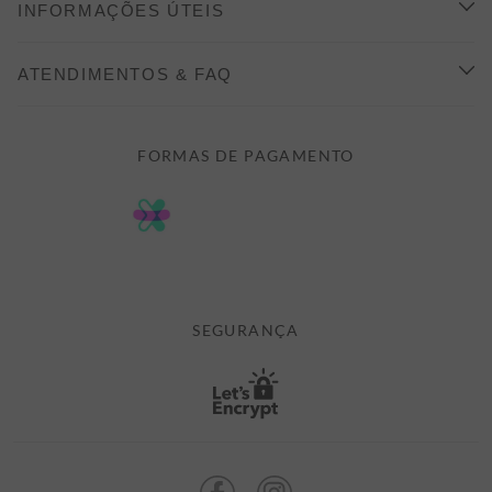
CONHEÇA A ALEATORY
INFORMAÇÕES ÚTEIS
INDICAÇÃO E DESCONTO
COMO COMPRAR
ATENDIMENTOS & FAQ
PRAZOS DE ENTREGA
FALE CONOSCO
FORMAS DE PAGAMENTO
FORMAS DE PAGAMENTO
DÚVIDAS
POLÍTICA DE PRIVACIDADE
MINHA CONTA
TROCAS E DEVOLUÇÕES
MEUS PEDIDOS
CASHBACK
E-MAIL US ON 

ATENDIMENTO@ALEATORYSTORE.COM.BR
SEGURANÇA