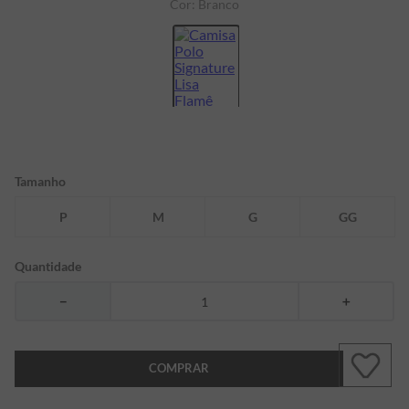
Cor:
Branco
7
º
bermuda
8
º
manga longa
9
º
kids
10
º
piquet
Tamanho
P
M
G
GG
Quantidade
－
＋
COMPRAR