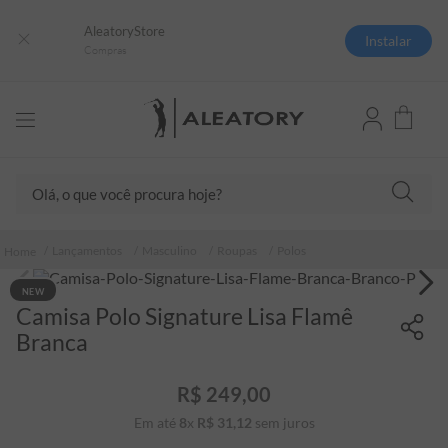
AleatoryStore
Instalar
Compras
Olá, o que você procura hoje?
TERMOS MAIS BUSCADOS
Lançamentos
Masculino
Roupas
Polos
1
º
camisas polo
NEW
2
º
camiseta listrada
Camisa Polo Signature Lisa Flamê
3
º
boné
Branca
4
º
camiseta
R$
249
,
00
5
º
pima
Em até
8
x
R$
31
,
12
sem juros
6
º
jaqueta