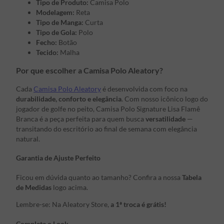
Tipo de Produto:
Camisa Polo
Modelagem:
Reta
Tipo de Manga:
Curta
Tipo de Gola:
Polo
Fecho:
Botão
Tecido:
Malha
Por que escolher a Camisa Polo Aleatory?
Cada
Camisa Polo Aleatory
é desenvolvida com foco na
durabilidade, conforto e elegância
. Com nosso icônico logo do
jogador de golfe no peito, Camisa Polo Signature Lisa Flamê
Branca é a peça perfeita para quem busca
versatilidade
—
transitando do escritório ao final de semana com elegância
natural.
Garantia de Ajuste Perfeito
Ficou em dúvida quanto ao tamanho? Confira a nossa
Tabela
de Medidas
logo acima.
Lembre-se: Na Aleatory Store,
a 1ª troca é grátis!
Complete o Look