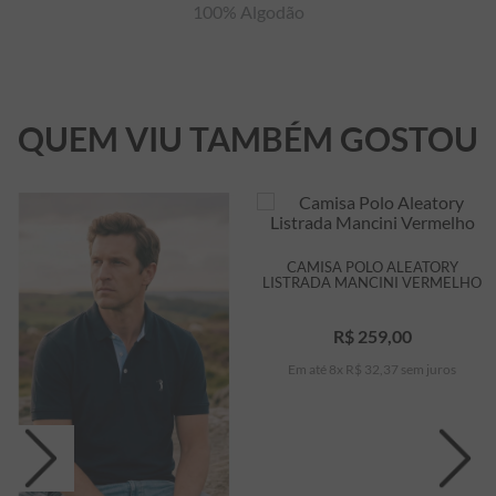
100% Algodão
QUEM VIU TAMBÉM GOSTOU
CAMISA POLO ALEATORY
LISTRADA MANCINI VERMELHO
R$
259
,
00
Em até
8
x
R$
32
,
37
sem juros