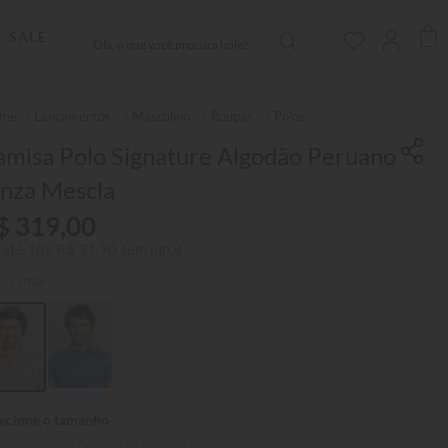
Olá, o que você procura hoje?
SALE
Lançamentos
Masculino
Roupas
Polos
amisa Polo Signature Algodão Peruano
inza Mescla
$
319
,
00
 até
10
x
R$
31
,
90
sem juros
r:
Cinza