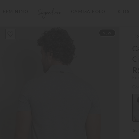
Signature
FEMININO
CAMISA POLO
KIDS
TERMOS MAIS BUSCADOS
NEW
1
º
camisas polo
2
º
camiseta listrada
C
C
3
º
boné
R
4
º
jaqueta
Em
5
º
camiseta
Co
6
º
pima
7
º
bermuda
8
º
kids
9
º
manga longa
10
º
piquet