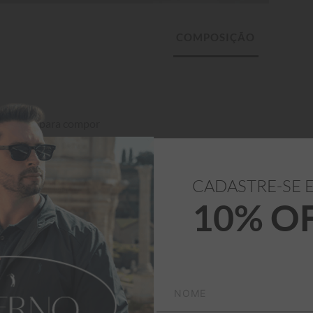
 é ideal para compor 
CADASTRE-SE 
10% O