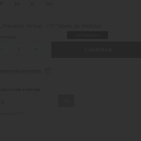
P
M
G
GG
Provador Virtual
Tabela de Medidas
ÚLTIMA PEÇA
ntidade
－
＋
COMPRAR
 quero de presente
 sei meu CEP