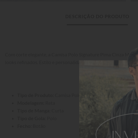
DESCRIÇÃO DO PRODUTO
Com corte elegante, a Camisa Polo Signature Pima Cinza Mescla
looks refinados. Estilo e personalidade em cada detalhe.
Tipo de Produto:
 Camisa Polo
Modelagem:
 Reta
Tipo de Manga:
 Curta
Tipo de Gola:
 Polo
Fecho:
 Botão