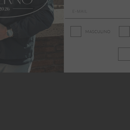
MASCULINO
idade, conforto e 
, Camisa Polo Signature 
dade
 — transitando do 