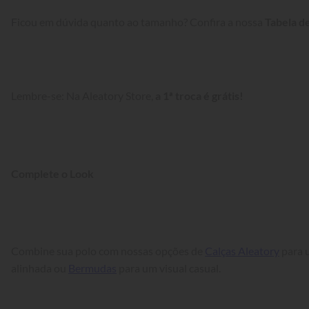
Ficou em dúvida quanto ao tamanho? Confira a nossa 
Tabela d
Lembre-se: Na Aleatory Store, 
a 1ª troca é grátis!
Complete o Look
Combine sua polo com nossas opções de 
Calças Aleatory
 para 
alinhada ou 
Bermudas
 para um visual casual.