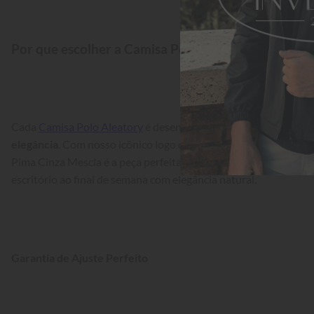
Por que escolher a Camisa Polo Aleatory?
Cada 
Camisa Polo Aleatory
 é desenvolvida com foco na 
durabil
elegância
. Com nosso icônico logo do jogador de golfe no peito
Pima Cinza Mescla é a peça perfeita para quem busca 
versatili
escritório ao final de semana com elegância natural.
Garantia de Ajuste Perfeito