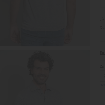
Qua
Eu
Não