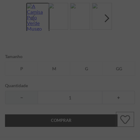
7
º
bermuda
8
º
kids
9
º
manga longa
10
º
piquet
Tamanho
P
M
G
GG
Quantidade
－
＋
COMPRAR