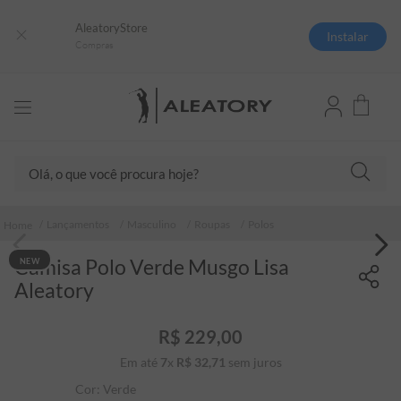
AleatoryStore
Instalar
Compras
Olá, o que você procura hoje?
TERMOS MAIS BUSCADOS
Lançamentos
Masculino
Roupas
Polos
1
º
camisas polo
Camisa Polo Verde Musgo Lisa
NEW
2
º
camiseta listrada
Aleatory
3
º
boné
4
º
camiseta
R$
229
,
00
Em até
7
x
R$
32
5
,
º
71
sem juros
pima
Cor:
Verde
6
º
jaqueta