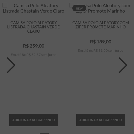
NEW
CAMISA POLO ALEATORY
CAMISA POLO ALEATORY COM
LISTRADA CHASTAIN VERDE
ZÍPER PROMOTE MARINHO
CLARO
R$
189
,
00
R$
259
,
00
Em até
6
x
R$
31
,
50
sem juros
Em até
8
x
R$
32
,
37
sem juros
ADICIONAR AO CARRINHO
ADICIONAR AO CARRINHO