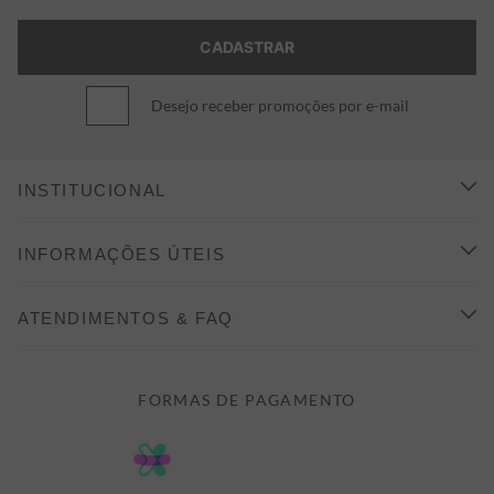
Desejo receber promoções por e-mail
INSTITUCIONAL
CONHEÇA A ALEATORY
INFORMAÇÕES ÚTEIS
INDICAÇÃO E DESCONTO
COMO COMPRAR
ATENDIMENTOS & FAQ
PRAZOS DE ENTREGA
FALE CONOSCO
FORMAS DE PAGAMENTO
FORMAS DE PAGAMENTO
DÚVIDAS
POLÍTICA DE PRIVACIDADE
MINHA CONTA
TROCAS E DEVOLUÇÕES