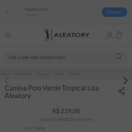
AleatoryStore
Instalar
Compras
Olá, o que você procura hoje?
TERMOS MAIS BUSCADOS
Masculino
Roupas
Polos
Verde
1
º
camisas polo
Camisa Polo Verde Tropical Lisa
2
º
camiseta listrada
Aleatory
3
º
boné
4
º
camiseta
R$
229
,
00
Em até
7
x
R$
32
5
,
º
71
sem juros
pima
Cor:
Verde
6
º
jaqueta