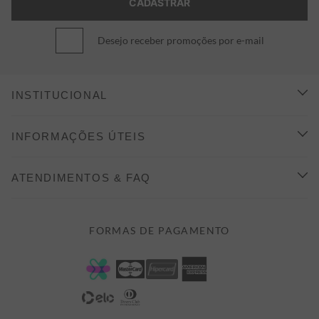
Desejo receber promoções por e-mail
INSTITUCIONAL
CONHEÇA A ALEATORY
INFORMAÇÕES ÚTEIS
INDICAÇÃO E DESCONTO
COMO COMPRAR
ATENDIMENTOS & FAQ
PRAZOS DE ENTREGA
FALE CONOSCO
FORMAS DE PAGAMENTO
FORMAS DE PAGAMENTO
DÚVIDAS
POLÍTICA DE PRIVACIDADE
MINHA CONTA
TROCAS E DEVOLUÇÕES
MEUS PEDIDOS
CASHBACK