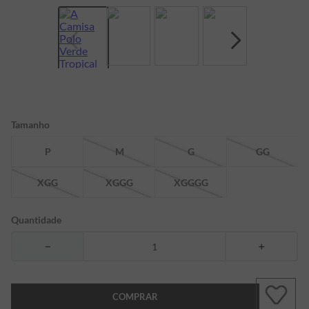
7
º
bermuda
8
º
kids
9
º
manga longa
10
º
piquet
Tamanho
P
M
G
GG
XGG
XGGG
XGGGG
Quantidade
－
＋
COMPRAR