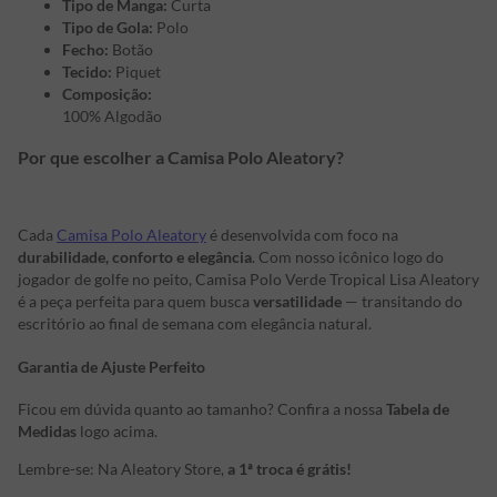
Tipo de Manga:
Curta
Tipo de Gola:
Polo
Fecho:
Botão
Tecido:
Piquet
Composição:
100% Algodão
Por que escolher a Camisa Polo Aleatory?
Cada
Camisa Polo Aleatory
é desenvolvida com foco na
durabilidade, conforto e elegância
. Com nosso icônico logo do
jogador de golfe no peito, Camisa Polo Verde Tropical Lisa Aleatory
é a peça perfeita para quem busca
versatilidade
— transitando do
escritório ao final de semana com elegância natural.
Garantia de Ajuste Perfeito
Ficou em dúvida quanto ao tamanho? Confira a nossa
Tabela de
Medidas
logo acima.
Lembre-se: Na Aleatory Store,
a 1ª troca é grátis!