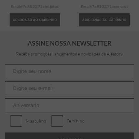
Em até
7
x
R$
32
,
71
sem juros
Em até
7
x
R$
32
,
71
sem juros
ADICIONAR AO CARRINHO
ADICIONAR AO CARRINHO
ASSINE NOSSA NEWSLETTER
Receba promoções, lançamentos e novidades da Aleatory
Masculino
Feminino