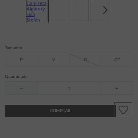
7
º
bermuda
8
º
manga longa
9
º
kids
10
º
piquet
Tamanho
P
M
G
GG
Quantidade
－
＋
COMPRAR