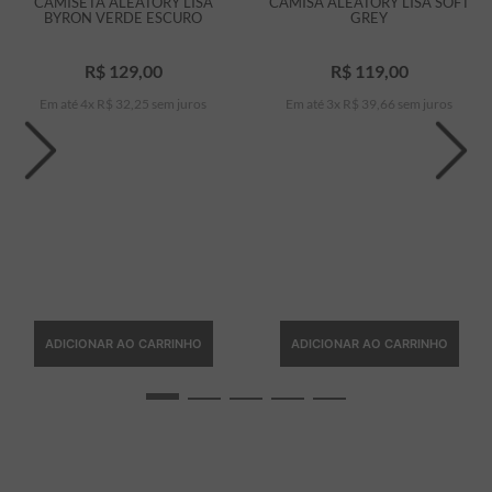
CAMISETA ALEATORY LISA
CAMISA ALEATORY LISA SOFT
BYRON VERDE ESCURO
GREY
R$
129
,
00
R$
119
,
00
Em até
4
x
R$
32
,
25
sem juros
Em até
3
x
R$
39
,
66
sem juros
ADICIONAR AO CARRINHO
ADICIONAR AO CARRINHO