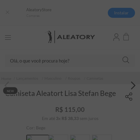
AleatoryStore
Instalar
Compras
Olá, o que você procura hoje?
TERMOS MAIS BUSCADOS
Lançamentos
Masculino
Roupas
Camisetas
1
º
camisas polo
Camiseta Aleatort Lisa Stefan Bege
NEW
2
º
camiseta listrada
3
º
boné
R$
115
,
00
4
º
camiseta
Em até
3
x
R$
38
,
33
sem juros
5
º
pima
Cor:
Bege
6
º
jaqueta