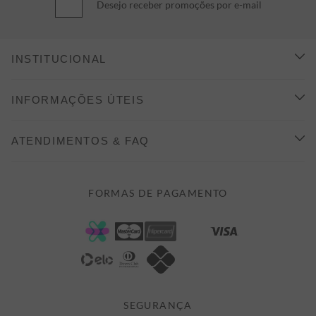
Desejo receber promoções por e-mail
INSTITUCIONAL
CONHEÇA A ALEATORY
INFORMAÇÕES ÚTEIS
INDICAÇÃO E DESCONTO
COMO COMPRAR
ATENDIMENTOS & FAQ
PRAZOS DE ENTREGA
FALE CONOSCO
FORMAS DE PAGAMENTO
FORMAS DE PAGAMENTO
DÚVIDAS
POLÍTICA DE PRIVACIDADE
MINHA CONTA
TROCAS E DEVOLUÇÕES
MEUS PEDIDOS
CASHBACK
E-MAIL US ON 

ATENDIMENTO@ALEATORYSTORE.COM.BR
SEGURANÇA