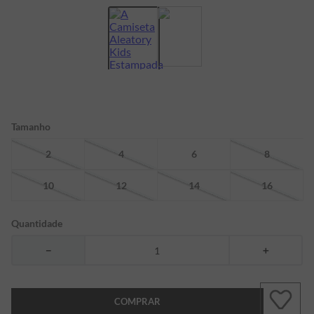
7
º
bermuda
8
º
kids
9
º
manga longa
10
º
piquet
Tamanho
2
4
6
8
10
12
14
16
Quantidade
－
＋
COMPRAR