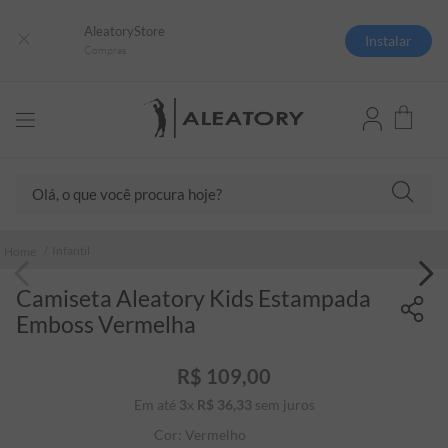
AleatoryStore
Instalar
Compras
Olá, o que você procura hoje?
TERMOS MAIS BUSCADOS
Infantil
1
º
camisas polo
Camiseta Aleatory Kids Estampada
2
º
camiseta listrada
Emboss Vermelha
3
º
boné
4
º
camiseta
R$
109
,
00
Em até
3
x
R$
36
5
,
º
33
sem juros
pima
Cor:
Vermelho
6
º
jaqueta