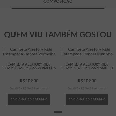
QUEM VIU TAMBÉM GOSTOU
CAMISETA ALEATORY KIDS
CAMISETA ALEATORY KIDS
ESTAMPADA EMBOSS VERMELHA
ESTAMPADA EMBOSS MARINHO
R$
109
,
00
R$
109
,
00
Em até
3
x
R$
36
,
33
sem juros
Em até
3
x
R$
36
,
33
sem juros
ADICIONAR AO CARRINHO
ADICIONAR AO CARRINHO