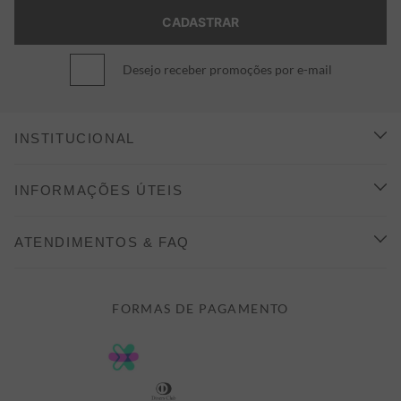
Desejo receber promoções por e-mail
INSTITUCIONAL
CONHEÇA A ALEATORY
INFORMAÇÕES ÚTEIS
INDICAÇÃO E DESCONTO
COMO COMPRAR
ATENDIMENTOS & FAQ
PRAZOS DE ENTREGA
FALE CONOSCO
FORMAS DE PAGAMENTO
FORMAS DE PAGAMENTO
DÚVIDAS
POLÍTICA DE PRIVACIDADE
MINHA CONTA
TROCAS E DEVOLUÇÕES
MEUS PEDIDOS