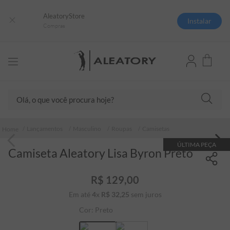
AleatoryStore
Instalar
Compras
Olá, o que você procura hoje?
TERMOS MAIS BUSCADOS
Lançamentos
Masculino
Roupas
Camisetas
1
º
camisas polo
ÚLTIMA PEÇA
Camiseta Aleatory Lisa Byron Preto
2
º
camiseta listrada
3
º
boné
R$
129
,
00
4
º
camiseta
Em até
4
x
R$
32
,
25
sem juros
5
º
pima
Cor:
Preto
6
º
jaqueta