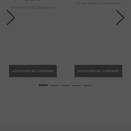
Em até
3
x
R$
39
,
66
sem juros
Em até
4
x
R$
32
,
25
sem juros
ADICIONAR AO CARRINHO
ADICIONAR AO CARRINHO