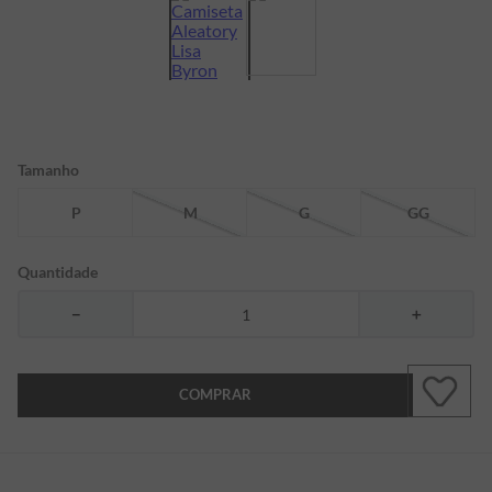
7
º
bermuda
8
º
kids
9
º
piquet
10
º
manga longa
Tamanho
P
M
G
GG
Quantidade
－
＋
COMPRAR