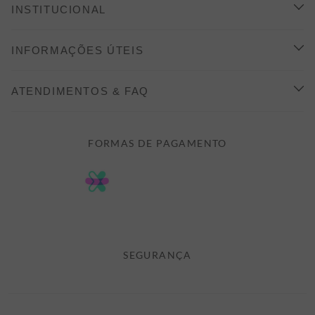
INSTITUCIONAL
CONHEÇA A ALEATORY
INFORMAÇÕES ÚTEIS
INDICAÇÃO E DESCONTO
COMO COMPRAR
ATENDIMENTOS & FAQ
PRAZOS DE ENTREGA
FALE CONOSCO
FORMAS DE PAGAMENTO
FORMAS DE PAGAMENTO
DÚVIDAS
POLÍTICA DE PRIVACIDADE
MINHA CONTA
TROCAS E DEVOLUÇÕES
MEUS PEDIDOS
CASHBACK
E-MAIL US ON 

ATENDIMENTO@ALEATORYSTORE.COM.BR
SEGURANÇA