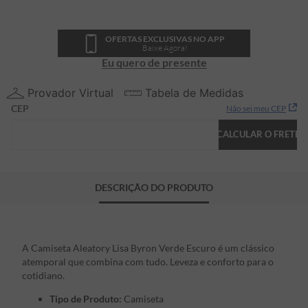
OFERTAS EXCLUSIVAS NO APP
Baixe Agora!
Eu quero de presente
Provador Virtual
Tabela de Medidas
CEP
Não sei meu CEP
CALCULAR O FRETE
DESCRIÇÃO DO PRODUTO
A Camiseta Aleatory Lisa Byron Verde Escuro é um clássico
atemporal que combina com tudo. Leveza e conforto para o
cotidiano.
Tipo de Produto:
Camiseta