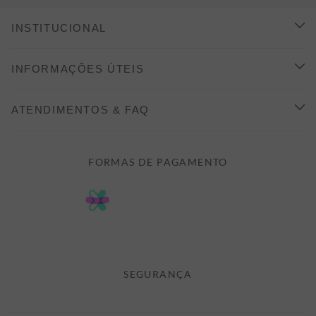
INSTITUCIONAL
CONHEÇA A ALEATORY
INFORMAÇÕES ÚTEIS
INDICAÇÃO E DESCONTO
COMO COMPRAR
ATENDIMENTOS & FAQ
PRAZOS DE ENTREGA
FALE CONOSCO
FORMAS DE PAGAMENTO
FORMAS DE PAGAMENTO
DÚVIDAS
POLÍTICA DE PRIVACIDADE
MINHA CONTA
TROCAS E DEVOLUÇÕES
MEUS PEDIDOS
CASHBACK
E-MAIL US ON 

ATENDIMENTO@ALEATORYSTORE.COM.BR
SEGURANÇA