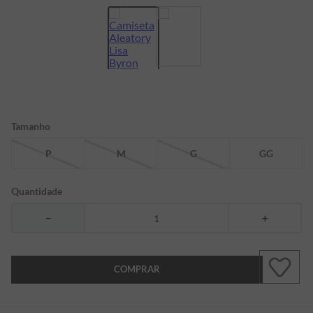
7
º
bermuda
8
º
kids
9
º
piquet
10
º
manga longa
Tamanho
P
M
G
GG
Quantidade
－
＋
COMPRAR