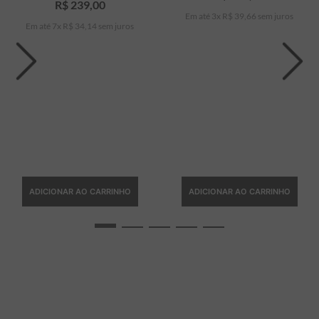
R$
239
,
00
Em até
3
x
R$
39
,
66
sem juros
Em até
7
x
R$
34
,
14
sem juros
ADICIONAR AO CARRINHO
ADICIONAR AO CARRINHO