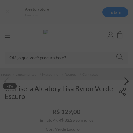
AleatoryStore
Instalar
Compras
Olá, o que você procura hoje?
TERMOS MAIS BUSCADOS
Lançamentos
Masculino
Roupas
Camisetas
1
º
camisas polo
Camiseta Aleatory Lisa Byron Verde
NEW
2
º
camiseta listrada
Escuro
3
º
boné
4
º
camiseta
R$
129
,
00
Em até
4
x
R$
32
5
,
º
25
sem juros
pima
Cor:
Verde Escuro
6
º
jaqueta