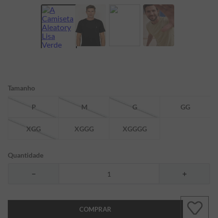
7
º
bermuda
8
º
kids
9
º
manga longa
10
º
piquet
Tamanho
P
M
G
GG
XGG
XGGG
XGGGG
Quantidade
－
＋
COMPRAR