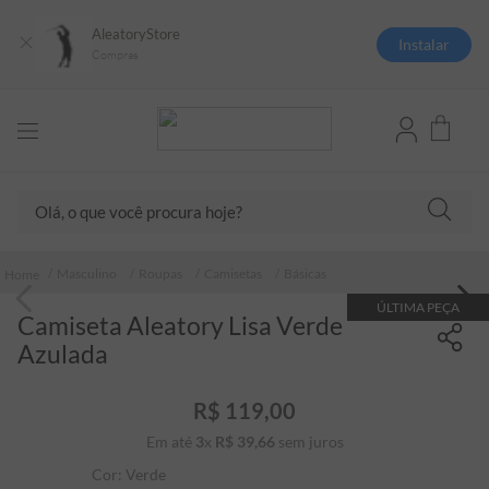
AleatoryStore
Instalar
Compras
Olá, o que você procura hoje?
TERMOS MAIS BUSCADOS
Masculino
Roupas
Camisetas
Básicas
1
º
camisas polo
ÚLTIMA PEÇA
Camiseta Aleatory Lisa Verde
2
º
camiseta listrada
Azulada
3
º
boné
4
º
camiseta
R$
119
,
00
Em até
3
x
R$
39
5
,
º
66
sem juros
jaqueta
Cor:
Verde
6
º
pima