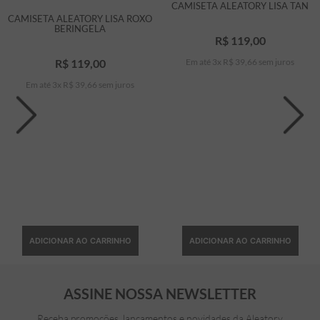
CAMISETA ALEATORY LISA TAN
CAMISETA ALEATORY LISA ROXO
BERINGELA
R$
119
,
00
R$
119
,
00
Em até
3
x
R$
39
,
66
sem juros
Em até
3
x
R$
39
,
66
sem juros
ADICIONAR AO CARRINHO
ADICIONAR AO CARRINHO
ASSINE NOSSA NEWSLETTER
Receba promoções, lançamentos e novidades da Aleatory