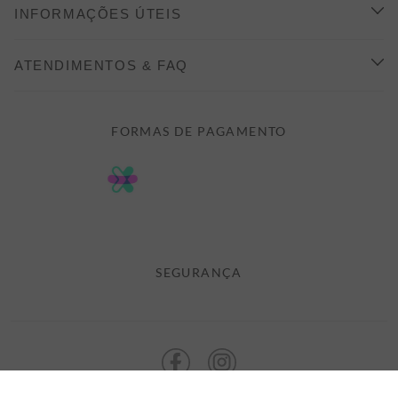
CONHEÇA A ALEATORY
INFORMAÇÕES ÚTEIS
INDICAÇÃO E DESCONTO
COMO COMPRAR
ATENDIMENTOS & FAQ
PRAZOS DE ENTREGA
FALE CONOSCO
FORMAS DE PAGAMENTO
FORMAS DE PAGAMENTO
DÚVIDAS
POLÍTICA DE PRIVACIDADE
MINHA CONTA
TROCAS E DEVOLUÇÕES
MEUS PEDIDOS
CASHBACK
E-MAIL US ON 

ATENDIMENTO@ALEATORYSTORE.COM.BR
SEGURANÇA