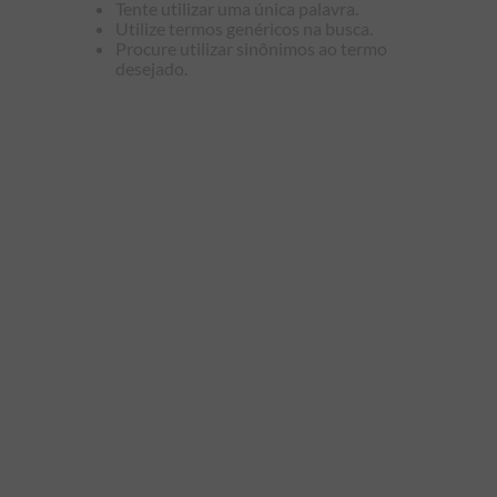
Tente utilizar uma única palavra.
9
º
kids
Utilize termos genéricos na busca.
Procure utilizar sinônimos ao termo
10
º
piquet
desejado.