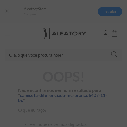
AleatoryStore
Instalar
Compras
TERMOS MAIS BUSCADOS
Olá, o que você procura hoje?
1
º
camisas polo
2
º
camiseta listrada
OOPS!
3
º
boné
4
º
camiseta
Não encontramos nenhum resultado para
5
º
pima
"
camiseta-diferenciada-mc-branco6407-11-
bc
"
6
º
jaqueta
O que eu faço?
7
º
bermuda
8
º
manga longa
Verifique os termos digitados.