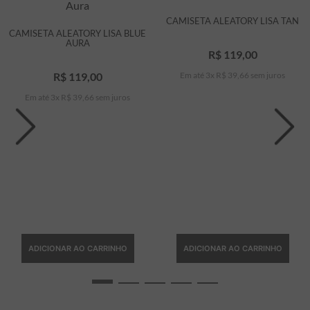
CAMISETA ALEATORY LISA TAN
CAMISETA ALEATORY LISA BLUE
AURA
R$
119
,
00
R$
119
,
00
Em até
3
x
R$
39
,
66
sem juros
Em até
3
x
R$
39
,
66
sem juros
ADICIONAR AO CARRINHO
ADICIONAR AO CARRINHO