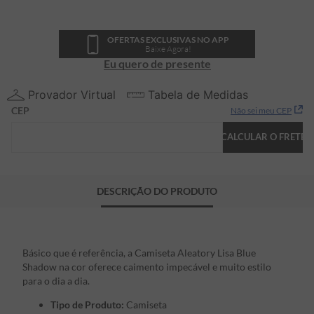
OFERTAS EXCLUSIVAS NO APP
Baixe Agora!
Eu quero de presente
Provador Virtual
Tabela de Medidas
CEP
Não sei meu CEP
CALCULAR O FRETE
DESCRIÇÃO DO PRODUTO
Básico que é referência, a Camiseta Aleatory Lisa Blue
Shadow na cor oferece caimento impecável e muito estilo
para o dia a dia.
Tipo de Produto:
Camiseta