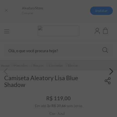
AleatoryStore
Instalar
Compras
Olá, o que você procura hoje?
TERMOS MAIS BUSCADOS
Masculino
Roupas
Camisetas
Básicas
1
º
camisas polo
Camiseta Aleatory Lisa Blue
2
º
camiseta listrada
Shadow
3
º
boné
4
º
camiseta
R$
119
,
00
Em até
3
x
R$
39
5
,
º
66
sem juros
pima
Cor:
Azul
6
º
jaqueta