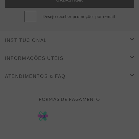
Desejo receber promoções por e-mail
INSTITUCIONAL
CONHEÇA A ALEATORY
INFORMAÇÕES ÚTEIS
INDICAÇÃO E DESCONTO
COMO COMPRAR
ATENDIMENTOS & FAQ
PRAZOS DE ENTREGA
FALE CONOSCO
FORMAS DE PAGAMENTO
FORMAS DE PAGAMENTO
DÚVIDAS
POLÍTICA DE PRIVACIDADE
MINHA CONTA
TROCAS E DEVOLUÇÕES
MEUS PEDIDOS
CASHBACK