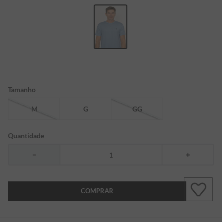
7
º
bermuda
8
º
kids
9
º
piquet
10
º
manga longa
Tamanho
M
G
GG
Quantidade
－
＋
COMPRAR