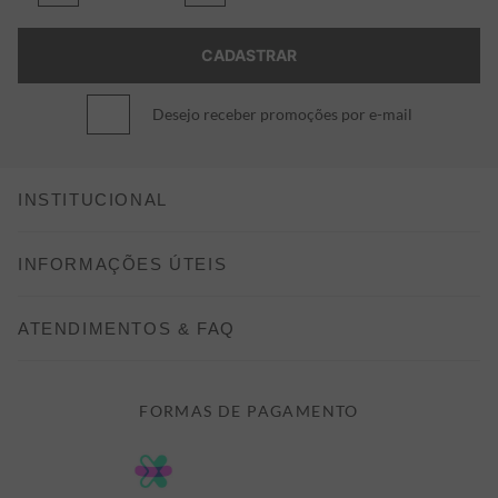
Desejo receber promoções por e-mail
INSTITUCIONAL
CONHEÇA A ALEATORY
INFORMAÇÕES ÚTEIS
INDICAÇÃO E DESCONTO
COMO COMPRAR
ATENDIMENTOS & FAQ
PRAZOS DE ENTREGA
FALE CONOSCO
FORMAS DE PAGAMENTO
FORMAS DE PAGAMENTO
DÚVIDAS
POLÍTICA DE PRIVACIDADE
MINHA CONTA