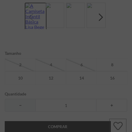
7
º
bermuda
8
º
kids
9
º
manga longa
10
º
piquet
Tamanho
2
4
6
8
10
12
14
16
Quantidade
－
＋
COMPRAR