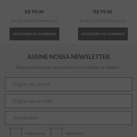
R$
99
,
00
R$
99
,
00
Em até
3
x
R$
33
,
00
sem juros
Em até
3
x
R$
33
,
00
sem juros
ADICIONAR AO CARRINHO
ADICIONAR AO CARRINHO
ASSINE NOSSA NEWSLETTER
Receba promoções, lançamentos e novidades da Aleatory
Masculino
Feminino