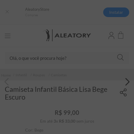
AleatoryStore
Instalar
Compras
Olá, o que você procura hoje?
TERMOS MAIS BUSCADOS
Infantil
Roupas
Camisetas
1
º
camisas polo
Camiseta Infantil Básica Lisa Bege
2
º
camiseta listrada
Escuro
3
º
boné
4
º
jaqueta
R$
99
,
00
Em até
3
x
R$
33
5
,
º
00
sem juros
camiseta
Cor:
Bege
6
º
pima