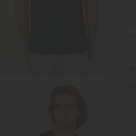
Qua
Eu
Não