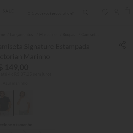
Olá, o que você procura hoje?
SALE
Lançamentos
Masculino
Roupas
Camisetas
amiseta Signature Estampada
ctorian Marinho
$
149
,
00
 até
4
x
R$
37
,
25
sem juros
r:
Azul marinho