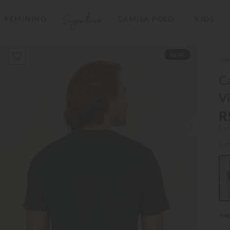
Signature
FEMININO
CAMISA POLO
KIDS
TERMOS MAIS BUSCADOS
NEW
1
º
camisas polo
2
º
camiseta listrada
C
Vi
3
º
boné
R
4
º
camiseta
Em
5
º
pima
Co
6
º
jaqueta
7
º
bermuda
8
º
manga longa
9
º
kids
10
º
piquet