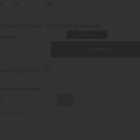
P
M
G
GG
Provador Virtual
Tabela de Medidas
ÚLTIMA PEÇA
ntidade
－
＋
COMPRAR
 quero de presente
 sei meu CEP