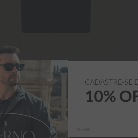
CADASTRE-SE 
10% O