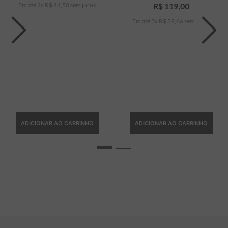
Em até
2
x
R$
44
,
50
sem juros
R$
119
,
00
Em até
3
x
R$
39
,
66
sem juros
ADICIONAR AO CARRINHO
ADICIONAR AO CARRINHO