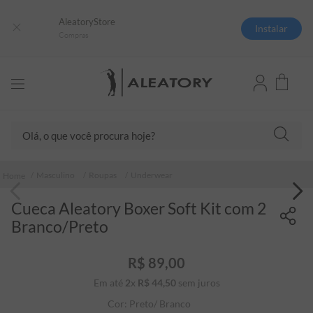
AleatoryStore
Instalar
Compras
Olá, o que você procura hoje?
TERMOS MAIS BUSCADOS
Masculino
Roupas
Underwear
1
º
camisas polo
Cueca Aleatory Boxer Soft Kit com 2
2
º
camiseta listrada
Branco/Preto
3
º
boné
4
º
camiseta
R$
89
,
00
Em até
2
x
R$
44
5
,
º
50
sem juros
pima
Cor:
Preto/ Branco
6
º
jaqueta