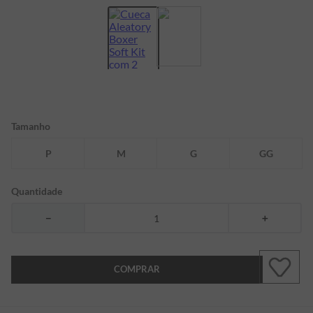
7
º
bermuda
8
º
manga longa
9
º
kids
10
º
piquet
Tamanho
P
M
G
GG
Quantidade
－
＋
COMPRAR