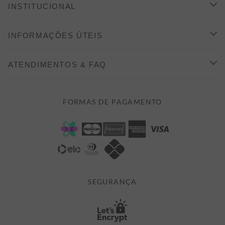
INSTITUCIONAL
CONHEÇA A ALEATORY
INFORMAÇÕES ÚTEIS
INDICAÇÃO E DESCONTO
COMO COMPRAR
ATENDIMENTOS & FAQ
PRAZOS DE ENTREGA
FALE CONOSCO
FORMAS DE PAGAMENTO
FORMAS DE PAGAMENTO
DÚVIDAS
POLÍTICA DE PRIVACIDADE
MINHA CONTA
TROCAS E DEVOLUÇÕES
MEUS PEDIDOS
CASHBACK
E-MAIL US ON 

ATENDIMENTO@ALEATORYSTORE.COM.BR
SEGURANÇA