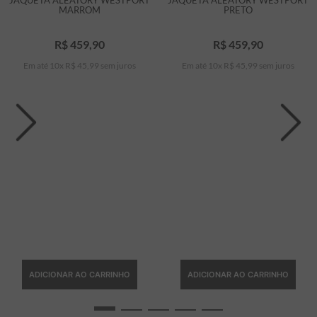
JAQUETA ALEATORY WESTPORT
JAQUETA ALEATORY WESTPORT
MARROM
PRETO
R$
459
,
90
R$
459
,
90
Em até
10
x
R$
45
,
99
sem juros
Em até
10
x
R$
45
,
99
sem juros
ADICIONAR AO CARRINHO
ADICIONAR AO CARRINHO