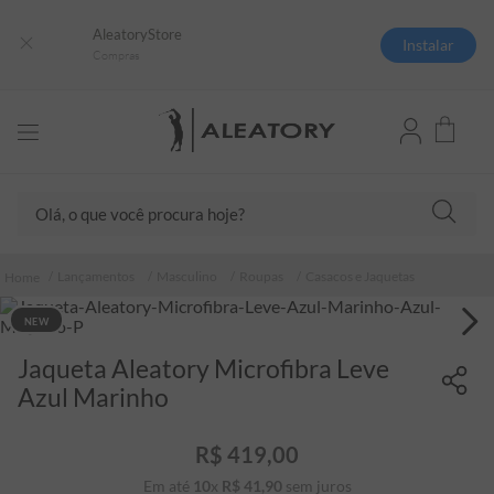
AleatoryStore
Instalar
Compras
Olá, o que você procura hoje?
TERMOS MAIS BUSCADOS
Lançamentos
Masculino
Roupas
Casacos e Jaquetas
1
º
camisas polo
NEW
2
º
camiseta listrada
Jaqueta Aleatory Microfibra Leve
3
º
boné
Azul Marinho
4
º
camiseta
5
º
pima
R$
419
,
00
6
º
jaqueta
Em até
10
x
R$
41
,
90
sem juros