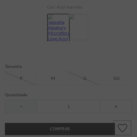
Cor:
Azul marinho
7
º
bermuda
8
º
kids
9
º
manga longa
10
º
piquet
Tamanho
P
M
G
GG
Quantidade
－
＋
COMPRAR