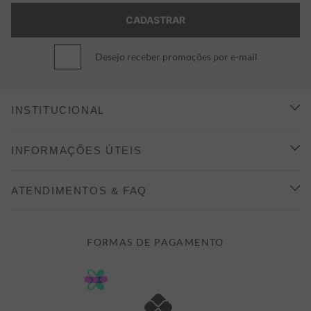
Desejo receber promoções por e-mail
INSTITUCIONAL
CONHEÇA A ALEATORY
INFORMAÇÕES ÚTEIS
INDICAÇÃO E DESCONTO
COMO COMPRAR
ATENDIMENTOS & FAQ
PRAZOS DE ENTREGA
FALE CONOSCO
FORMAS DE PAGAMENTO
FORMAS DE PAGAMENTO
DÚVIDAS
POLÍTICA DE PRIVACIDADE
MINHA CONTA
TROCAS E DEVOLUÇÕES
MEUS PEDIDOS