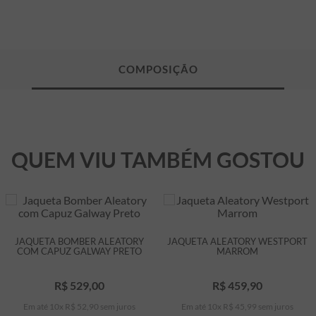
QUEM VIU TAMBÉM GOSTOU
JAQUETA BOMBER ALEATORY
JAQUETA ALEATORY WESTPORT
COM CAPUZ GALWAY PRETO
MARROM
R$
529
,
00
R$
459
,
90
Em até
10
x
R$
52
,
90
sem juros
Em até
10
x
R$
45
,
99
sem juros