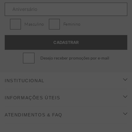
Masculino
Feminino
Desejo receber promoções por e-mail
INSTITUCIONAL
CONHEÇA A ALEATORY
INFORMAÇÕES ÚTEIS
INDICAÇÃO E DESCONTO
COMO COMPRAR
ATENDIMENTOS & FAQ
PRAZOS DE ENTREGA
FALE CONOSCO