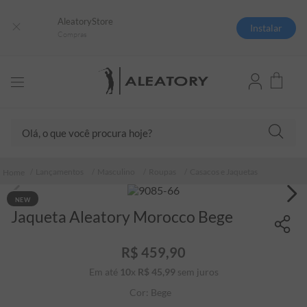
AleatoryStore
Instalar
Compras
Olá, o que você procura hoje?
TERMOS MAIS BUSCADOS
Lançamentos
Masculino
Roupas
Casacos e Jaquetas
1
º
camisas polo
NEW
2
º
camiseta listrada
Jaqueta Aleatory Morocco Bege
3
º
boné
R$
459
,
90
4
º
camiseta
Em até
10
x
R$
45
,
99
sem juros
5
º
pima
Cor:
Bege
6
º
jaqueta