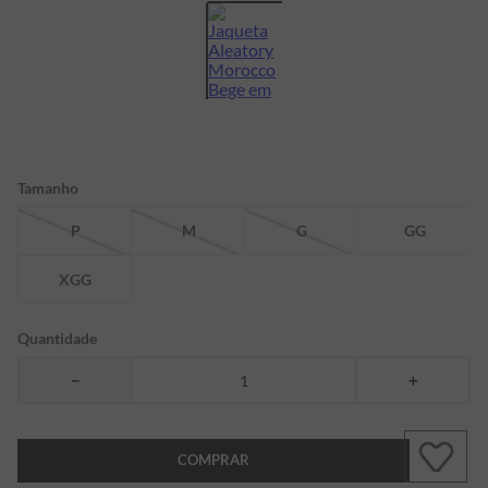
7
º
bermuda
8
º
manga longa
9
º
kids
10
º
piquet
Tamanho
P
M
G
GG
XGG
Quantidade
－
＋
COMPRAR