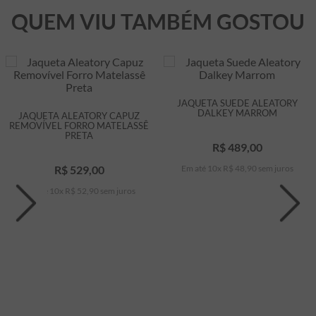
QUEM VIU TAMBÉM GOSTOU
JAQUETA SUEDE ALEATORY
DALKEY MARROM
JAQUETA ALEATORY CAPUZ
REMOVÍVEL FORRO MATELASSÊ
PRETA
R$
489
,
00
R$
529
,
00
Em até
10
x
R$
48
,
90
sem juros
Em até
10
x
R$
52
,
90
sem juros