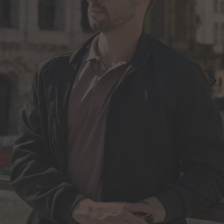
7
º
bermuda
8
º
kids
9
º
manga longa
10
º
piquet