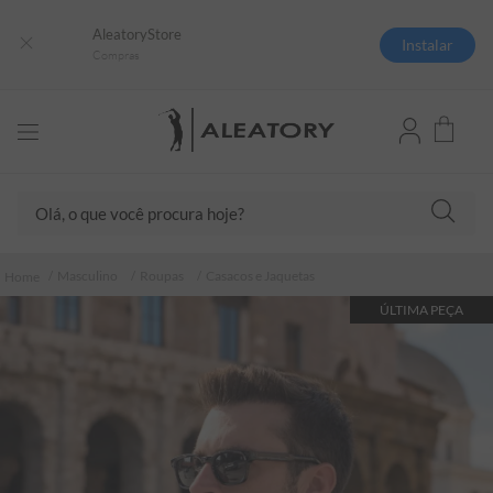
AleatoryStore
Instalar
Compras
Olá, o que você procura hoje?
TERMOS MAIS BUSCADOS
Masculino
Roupas
Casacos e Jaquetas
1
º
camisas polo
ÚLTIMA PEÇA
2
º
camiseta listrada
3
º
boné
4
º
camiseta
5
º
jaqueta
6
º
pima