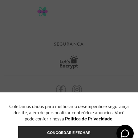
POLÍTICA DE PRIVACIDADE
MINHA CONTA
TROCAS E DEVOLUÇÕES
MEUS PEDIDOS
CASHBACK
E-MAIL US ON 

ATENDIMENTO@ALEATORYSTORE.COM.BR
SEGURANÇA
Coletamos dados para melhorar o desempenho e segurança
ALEATORY @ 2013 TODOS OS DIREITOS RESERVADOS. Radasha Comércio
Eletrônico e Serviços Ltda, com sede na Rua F, nº 329, LT12 QDXI
do site, além de personalizar conteúdo e anúncios. Você
Serra, Espírito Santo - ES, inscrita no CNPJ sob o nº 55.871.646/0001-36
pode conferir nossa
Política de Privacidade.
CONCORDAR E FECHAR