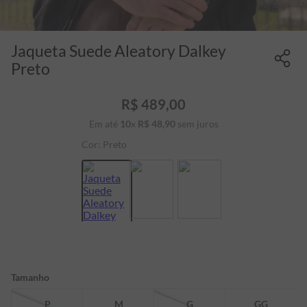
Jaqueta Suede Aleatory Dalkey
Preto
R$
489
,
00
Em até
10
x
R$
48
,
90
sem juros
Cor:
Preto
Tamanho
P
M
G
GG