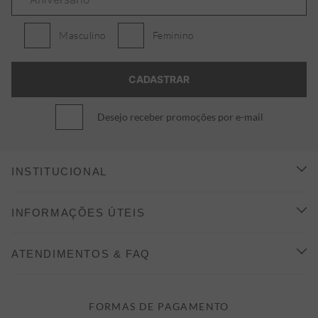
Masculino
Feminino
Desejo receber promoções por e-mail
INSTITUCIONAL
CONHEÇA A ALEATORY
INFORMAÇÕES ÚTEIS
INDICAÇÃO E DESCONTO
COMO COMPRAR
ATENDIMENTOS & FAQ
PRAZOS DE ENTREGA
FALE CONOSCO
FORMAS DE PAGAMENTO
FORMAS DE PAGAMENTO
DÚVIDAS