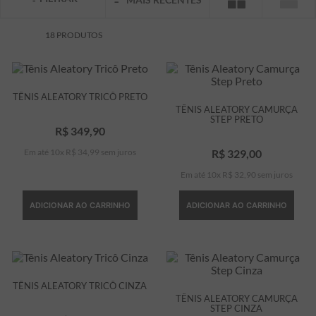
7
º
bermuda
18
PRODUTOS
8
º
manga longa
9
º
kids
10
º
piquet
TÊNIS ALEATORY TRICÔ PRETO
TÊNIS ALEATORY CAMURÇA
STEP PRETO
R$
349
,
90
Em até
10
x
R$
34
,
99
sem juros
R$
329
,
00
Em até
10
x
R$
32
,
90
sem juros
ADICIONAR AO CARRINHO
ADICIONAR AO CARRINHO
TÊNIS ALEATORY TRICÔ CINZA
TÊNIS ALEATORY CAMURÇA
STEP CINZA