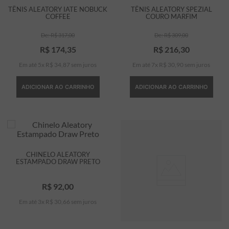
TÊNIS ALEATORY IATE NOBUCK
TÊNIS ALEATORY SPEZIAL
COFFEE
COURO MARFIM
R$
317
,
00
R$
309
,
00
R$
174
,
35
R$
216
,
30
Em até
5
x
R$
34
,
87
sem juros
Em até
7
x
R$
30
,
90
sem juros
ADICIONAR AO CARRINHO
ADICIONAR AO CARRINHO
CHINELO ALEATORY
ESTAMPADO DRAW PRETO
R$
92
,
00
Em até
3
x
R$
30
,
66
sem juros