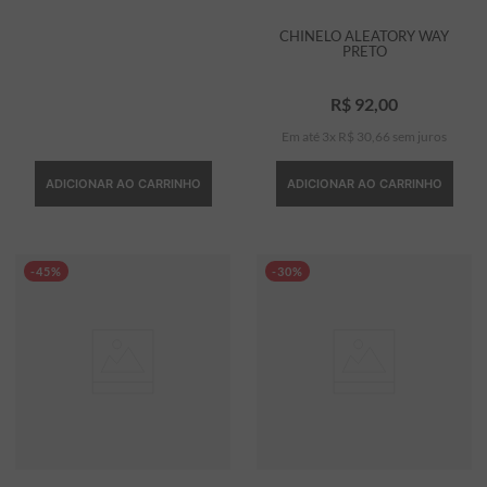
CHINELO ALEATORY WAY
PRETO
R$
92
,
00
Em até
3
x
R$
30
,
66
sem juros
ADICIONAR AO CARRINHO
ADICIONAR AO CARRINHO
-45%
-30%