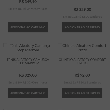
R$
349
,
90
Em até
10
x
R$
34
,
99
sem juros
R$
329
,
00
Em até
10
x
R$
32
,
90
sem juros
ADICIONAR AO CARRINHO
ADICIONAR AO CARRINHO
TÊNIS ALEATORY CAMURÇA
CHINELO ALEATORY COMFORT
STEP MARROM
PRETO
R$
329
,
00
R$
92
,
00
Em até
10
x
R$
32
,
90
sem juros
Em até
3
x
R$
30
,
66
sem juros
ADICIONAR AO CARRINHO
ADICIONAR AO CARRINHO