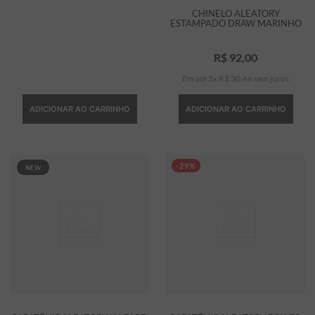
CHINELO ALEATORY
ESTAMPADO DRAW MARINHO
R$
92
,
00
Em até
3
x
R$
30
,
66
sem juros
ADICIONAR AO CARRINHO
ADICIONAR AO CARRINHO
-29%
NEW