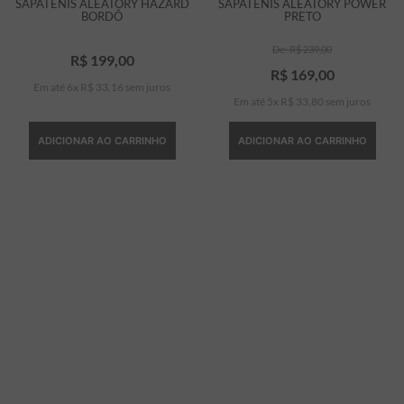
SAPATÊNIS ALEATORY HAZARD
SAPATÊNIS ALEATORY POWER
BORDÔ
PRETO
R$
239
,
00
R$
199
,
00
R$
169
,
00
Em até
6
x
R$
33
,
16
sem juros
Em até
5
x
R$
33
,
80
sem juros
ADICIONAR AO CARRINHO
ADICIONAR AO CARRINHO