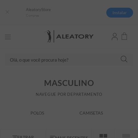
AleatoryStore
Instalar
Compras
Olá, o que você procura hoje?
TERMOS MAIS BUSCADOS
MASCULINO
1
º
camisas polo
2
º
camiseta listrada
NAVEGUE POR DEPARTAMENTO
3
º
boné
POLOS
CAMISETAS
4
º
camiseta
5
º
pima
6
º
jaqueta
FILTRAR
MAIS RECENTES