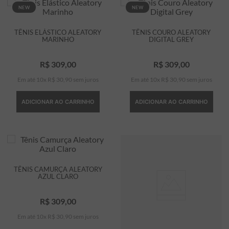
NEW
NEW
TÊNIS ELÁSTICO ALEATORY
TÊNIS COURO ALEATORY
MARINHO
DIGITAL GREY
R$
309
,
00
R$
309
,
00
Em até
10
x
R$
30
,
90
sem juros
Em até
10
x
R$
30
,
90
sem juros
ADICIONAR AO CARRINHO
ADICIONAR AO CARRINHO
TÊNIS CAMURÇA ALEATORY
AZUL CLARO
R$
309
,
00
Em até
10
x
R$
30
,
90
sem juros