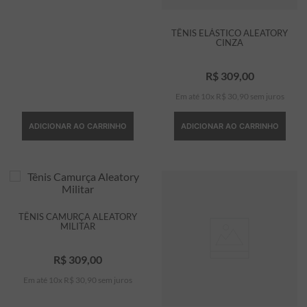
TÊNIS ELÁSTICO ALEATORY
CINZA
R$
309
,
00
Em até
10
x
R$
30
,
90
sem juros
ADICIONAR AO CARRINHO
ADICIONAR AO CARRINHO
TÊNIS CAMURÇA ALEATORY
MILITAR
R$
309
,
00
Em até
10
x
R$
30
,
90
sem juros