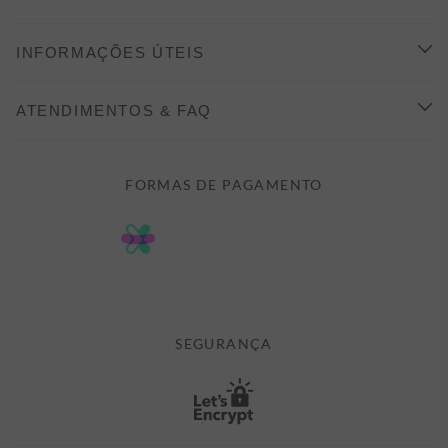
CONHEÇA A ALEATORY
INFORMAÇÕES ÚTEIS
INDICAÇÃO E DESCONTO
COMO COMPRAR
ATENDIMENTOS & FAQ
PRAZOS DE ENTREGA
FALE CONOSCO
FORMAS DE PAGAMENTO
FORMAS DE PAGAMENTO
DÚVIDAS
POLÍTICA DE PRIVACIDADE
MINHA CONTA
TROCAS E DEVOLUÇÕES
MEUS PEDIDOS
CASHBACK
E-MAIL US ON 

ATENDIMENTO@ALEATORYSTORE.COM.BR
SEGURANÇA