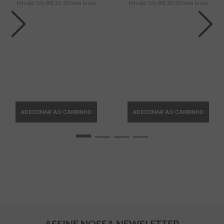
Em até
10
x
R$
32
,
90
sem juros
Em até
10
x
R$
30
,
90
sem juros
ADICIONAR AO CARRINHO
ADICIONAR AO CARRINHO
ASSINE NOSSA NEWSLETTER