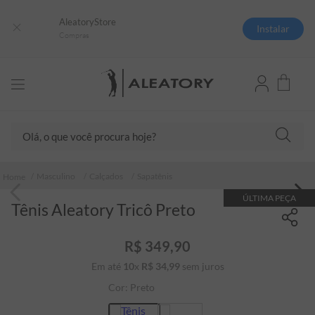
AleatoryStore
Instalar
Compras
Olá, o que você procura hoje?
TERMOS MAIS BUSCADOS
Masculino
Calçados
Sapatênis
1
º
camisas polo
ÚLTIMA PEÇA
Tênis Aleatory Tricô Preto
2
º
camiseta listrada
3
º
boné
R$
349
,
90
4
º
camiseta
Em até
10
x
R$
34
,
99
sem juros
5
º
pima
Cor:
Preto
6
º
jaqueta