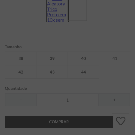
7
º
bermuda
8
º
kids
9
º
manga longa
10
º
piquet
Tamanho
38
39
40
41
42
43
44
Quantidade
－
＋
COMPRAR