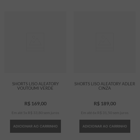
SHORTS LISO ALEATORY
SHORTS LISO ALEATORY ADLER
VOUTOUMI VERDE
CINZA
R$
169
,
00
R$
189
,
00
Em até
5
x
R$
33
,
80
sem juros
Em até
6
x
R$
31
,
50
sem juros
ADICIONAR AO CARRINHO
ADICIONAR AO CARRINHO