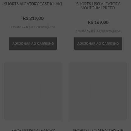
SHORTS ALEATORY CASE KHAKI
SHORTS LISO ALEATORY
VOUTOUMI PRETO
R$
219
,
00
R$
169
,
00
Em até
7
x
R$
31
,
28
sem juros
Em até
5
x
R$
33
,
80
sem juros
ADICIONAR AO CARRINHO
ADICIONAR AO CARRINHO
SHORTS LISO ALEATORY
SHORTS LISO ALEATORY RIP