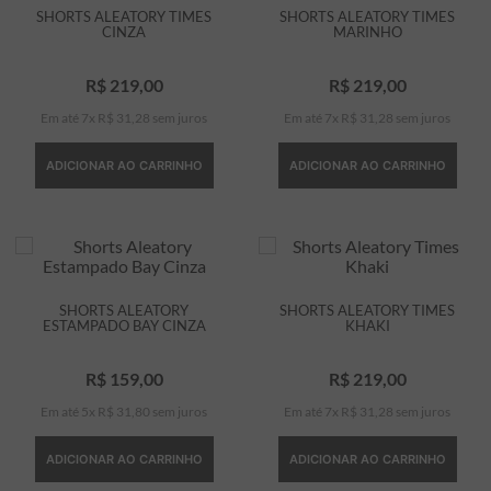
SHORTS ALEATORY TIMES
SHORTS ALEATORY TIMES
CINZA
MARINHO
R$
219
,
00
R$
219
,
00
Em até
7
x
R$
31
,
28
sem juros
Em até
7
x
R$
31
,
28
sem juros
ADICIONAR AO CARRINHO
ADICIONAR AO CARRINHO
SHORTS ALEATORY
SHORTS ALEATORY TIMES
ESTAMPADO BAY CINZA
KHAKI
R$
159
,
00
R$
219
,
00
Em até
5
x
R$
31
,
80
sem juros
Em até
7
x
R$
31
,
28
sem juros
ADICIONAR AO CARRINHO
ADICIONAR AO CARRINHO