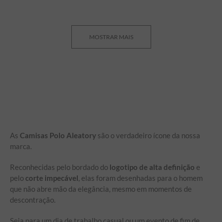
MOSTRAR MAIS
As
Camisas Polo Aleatory
são o verdadeiro ícone da nossa
marca.
Reconhecidas pelo bordado do
logotipo de alta definição
e
pelo
corte impecável
, elas foram desenhadas para o homem
que não abre mão da elegância, mesmo em momentos de
descontração.
Seja para um dia de trabalho casual ou um evento de fim de