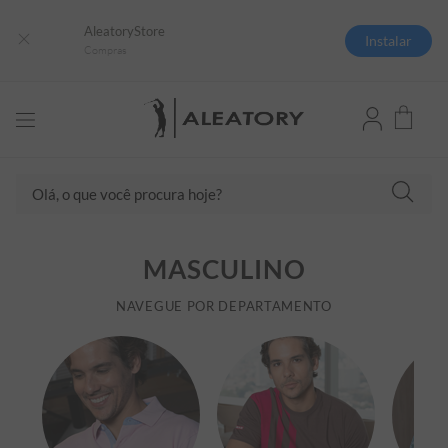
AleatoryStore
Instalar
Compras
Olá, o que você procura hoje?
TERMOS MAIS BUSCADOS
MASCULINO
1
º
camisas polo
2
º
camiseta listrada
NAVEGUE POR DEPARTAMENTO
3
º
boné
4
º
camiseta
5
º
pima
6
º
jaqueta