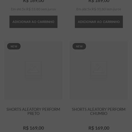
R$
169
,
00
R$
169
,
00
Em até
5
x
R$
33
,
80
sem juros
Em até
5
x
R$
33
,
80
sem juros
ADICIONAR AO CARRINHO
ADICIONAR AO CARRINHO
NEW
NEW
SHORTS ALEATORY PERFORM
SHORTS ALEATORY PERFORM
PRETO
CHUMBO
R$
169
,
00
R$
169
,
00