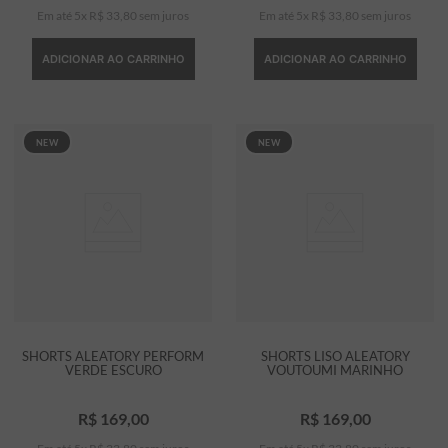
Em até
5
x
R$
33
,
80
sem juros
Em até
5
x
R$
33
,
80
sem juros
ADICIONAR AO CARRINHO
ADICIONAR AO CARRINHO
NEW
NEW
SHORTS ALEATORY PERFORM
SHORTS LISO ALEATORY
VERDE ESCURO
VOUTOUMI MARINHO
R$
169
,
00
R$
169
,
00