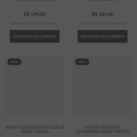
R$
199
,
00
R$
189
,
00
Em até
6
x
R$
33
,
16
sem juros
Em até
6
x
R$
31
,
50
sem juros
ADICIONAR AO CARRINHO
ADICIONAR AO CARRINHO
NEW
NEW
SHORTS LISO ALEATORY ADLER
SHORTS ALEATORY
VERDE MENTA
ESTAMPADO PARATY PRETO