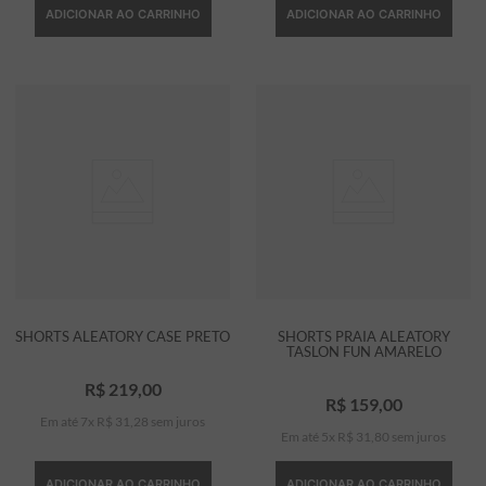
ADICIONAR AO CARRINHO
ADICIONAR AO CARRINHO
SHORTS ALEATORY CASE PRETO
SHORTS PRAIA ALEATORY
TASLON FUN AMARELO
R$
219
,
00
R$
159
,
00
Em até
7
x
R$
31
,
28
sem juros
Em até
5
x
R$
31
,
80
sem juros
ADICIONAR AO CARRINHO
ADICIONAR AO CARRINHO