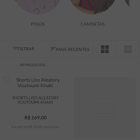
7
º
bermuda
8
º
kids
POLOS
CAMISETAS
9
º
manga longa
10
º
piquet
FILTRAR
MAIS RECENTES
49
PRODUTOS
SHORTS LISO ALEATORY
VOUTOUMI KHAKI
R$
169
,
00
Em até
5
x
R$
33
,
80
sem juros