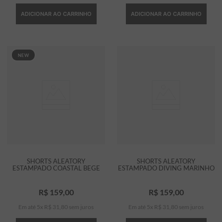
ADICIONAR AO CARRINHO
ADICIONAR AO CARRINHO
NEW
SHORTS ALEATORY
SHORTS ALEATORY
ESTAMPADO COASTAL BEGE
ESTAMPADO DIVING MARINHO
R$
159
,
00
R$
159
,
00
Em até
5
x
R$
31
,
80
sem juros
Em até
5
x
R$
31
,
80
sem juros