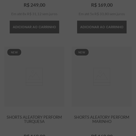
R$
249
,
00
R$
169
,
00
Em até
8
x
R$
31
,
12
sem juros
Em até
5
x
R$
33
,
80
sem juros
ADICIONAR AO CARRINHO
ADICIONAR AO CARRINHO
NEW
NEW
SHORTS ALEATORY PERFORM
SHORTS ALEATORY PERFORM
TURQUESA
MARINHO