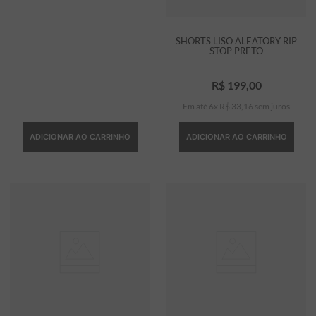
SHORTS LISO ALEATORY RIP
STOP PRETO
R$
199
,
00
Em até
6
x
R$
33
,
16
sem juros
ADICIONAR AO CARRINHO
ADICIONAR AO CARRINHO