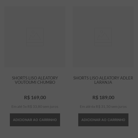
SHORTS LISO ALEATORY
SHORTS LISO ALEATORY ADLER
VOUTOUMI CHUMBO
LARANJA
R$
169
,
00
R$
189
,
00
Em até
5
x
R$
33
,
80
sem juros
Em até
6
x
R$
31
,
50
sem juros
ADICIONAR AO CARRINHO
ADICIONAR AO CARRINHO