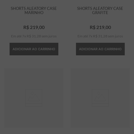
SHORTS ALEATORY CASE
SHORTS ALEATORY CASE
MARINHO
GRAFITE
R$
219
,
00
R$
219
,
00
Em até
7
x
R$
31
,
28
sem juros
Em até
7
x
R$
31
,
28
sem juros
ADICIONAR AO CARRINHO
ADICIONAR AO CARRINHO