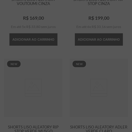
VOUTOUMI CINZA
STOP CINZA
R$
169
,
00
R$
199
,
00
Em até
5
x
R$
33
,
80
sem juros
Em até
6
x
R$
33
,
16
sem juros
ADICIONAR AO CARRINHO
ADICIONAR AO CARRINHO
NEW
NEW
SHORTS LISO ALEATORY RIP
SHORTS LISO ALEATORY ADLER
STOP VERDE MUSGO
VERDE CLARO