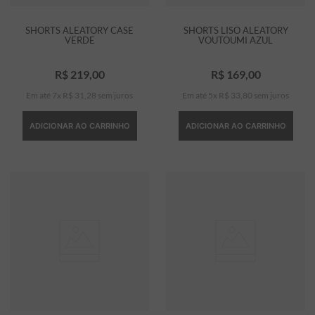
SHORTS ALEATORY CASE
SHORTS LISO ALEATORY
VERDE
VOUTOUMI AZUL
R$
219
,
00
R$
169
,
00
Em até
7
x
R$
31
,
28
sem juros
Em até
5
x
R$
33
,
80
sem juros
ADICIONAR AO CARRINHO
ADICIONAR AO CARRINHO