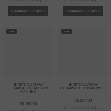
Em até
5
x
R$
33
,
80
sem juros
Em até
5
x
R$
33
,
80
sem juros
ADICIONAR AO CARRINHO
ADICIONAR AO CARRINHO
NEW
NEW
SHORTS ALEATORY
SHORTS ALEATORY
ESTAMPADO MOROCCAN
ESTAMPADO IPANEMA PRETO
MARINHO
R$
159
,
00
R$
159
,
00
Em até
5
x
R$
31
,
80
sem juros
Em até
5
x
R$
31
,
80
sem juros