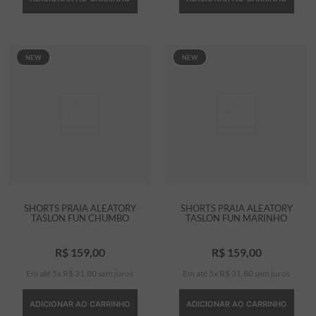
NEW
NEW
SHORTS PRAIA ALEATORY
SHORTS PRAIA ALEATORY
TASLON FUN CHUMBO
TASLON FUN MARINHO
R$
159
,
00
R$
159
,
00
Em até
5
x
R$
31
,
80
sem juros
Em até
5
x
R$
31
,
80
sem juros
ADICIONAR AO CARRINHO
ADICIONAR AO CARRINHO