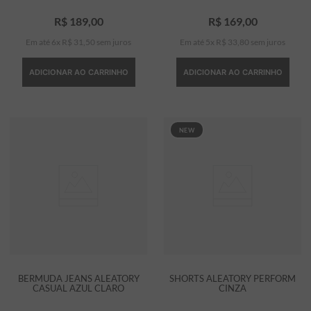
R$
189
,
00
R$
169
,
00
Em até
6
x
R$
31
,
50
sem juros
Em até
5
x
R$
33
,
80
sem juros
ADICIONAR AO CARRINHO
ADICIONAR AO CARRINHO
NEW
BERMUDA JEANS ALEATORY
SHORTS ALEATORY PERFORM
CASUAL AZUL CLARO
CINZA