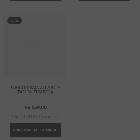
NEW
SHORTS PRAIA ALEATORY
TASLON FUN ROSA
R$
159
,
00
Em até
5
x
R$
31
,
80
sem juros
ADICIONAR AO CARRINHO