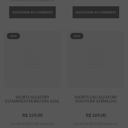
ADICIONAR AO CARRINHO
ADICIONAR AO CARRINHO
NEW
NEW
SHORTS ALEATORY
SHORTS LISO ALEATORY
ESTAMPADO MONSTERA AZUL
VOUTOUMI VERMELHO
R$
159
,
00
R$
169
,
00
Em até
5
x
R$
31
,
80
sem juros
Em até
5
x
R$
33
,
80
sem juros